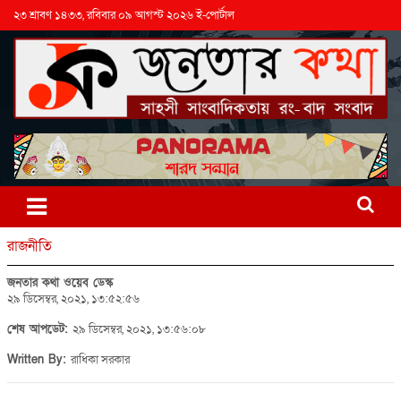
২৩ শ্রাবণ ১৪৩৩, রবিবার ০৯ আগস্ট ২০২৬ ই-পোর্টাল
রাজনীতি
জনতার কথা ওয়েব ডেস্ক
২৯ ডিসেম্বর, ২০২১, ১৩:৫২:৫৬
শেষ আপডেট:
২৯ ডিসেম্বর, ২০২১, ১৩:৫৬:০৮
Written By:
রাধিকা সরকার