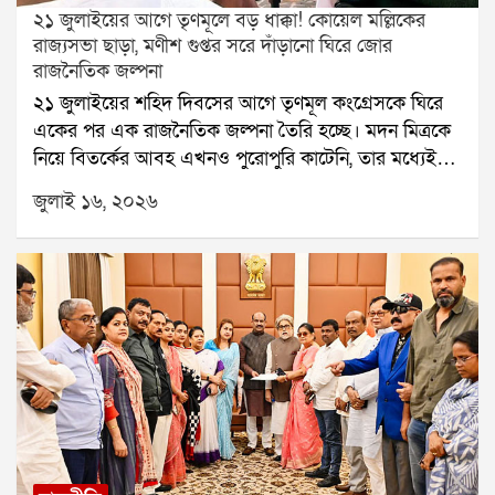
২১ জুলাইয়ের আগে তৃণমূলে বড় ধাক্কা! কোয়েল মল্লিকের
রাজ্যসভা ছাড়া, মণীশ গুপ্তর সরে দাঁড়ানো ঘিরে জোর
রাজনৈতিক জল্পনা
২১ জুলাইয়ের শহিদ দিবসের আগে তৃণমূল কংগ্রেসকে ঘিরে
একের পর এক রাজনৈতিক জল্পনা তৈরি হচ্ছে। মদন মিত্রকে
নিয়ে বিতর্কের আবহ এখনও পুরোপুরি কাটেনি, তার মধ্যেই
রাজ্যসভার সদস্য পদ থেকে ইস্তফা দিয়েছেন অভিনেত্রী তথা
জুলাই ১৬, ২০২৬
তৃণমূলের সাংসদ কোয়েল মল্লিক। একই সঙ্গে দলের গুরুত্বপূর্ণ
পদ থেকেও সরে দাঁড়ানোর সিদ্ধান্ত নিয়েছেন মণীশ গুপ্ত। ফলে
শাসক শিবিরে নতুন করে শুরু হয়েছে নানা আলোচনা।
রাজ্যসভা থেকে পদত্যাগের পর কোয়েল মল্লিকের বিজেপির
সর্বভারতীয় নেতা ভূপেন্দ্র যাদবের সঙ্গে সাক্ষাৎ রাজনৈতিক
মহলে আরও কৌতূহল বাড়িয়ে দিয়েছে। এই সাক্ষাতের পর
থেকেই প্রশ্ন উঠতে শুরু করেছে, তবে কি তিনি
রাজনৈতিকভাবে নতুন কোনও সিদ্ধান্তের পথে হাঁটছেন? যদিও
এখনও পর্যন্ত কোয়েল মল্লিক বা বিজেপির পক্ষ থেকে
আনুষ্ঠানিকভাবে এ বিষয়ে কোনও মন্তব্য করা হয়নি। তাই
তিনি আদৌ বিজেপিতে যোগ দিচ্ছেন কি না, তা নিয়ে