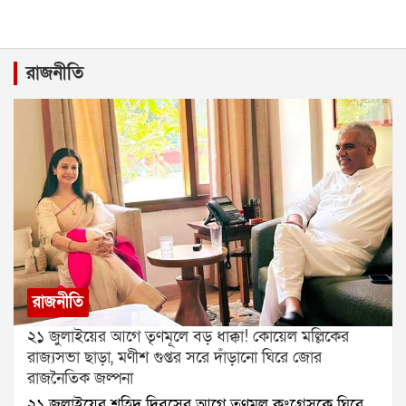
রাজনীতি
রাজনীতি
২১ জুলাইয়ের আগে তৃণমূলে বড় ধাক্কা! কোয়েল মল্লিকের
রাজ্যসভা ছাড়া, মণীশ গুপ্তর সরে দাঁড়ানো ঘিরে জোর
রাজনৈতিক জল্পনা
২১ জুলাইয়ের শহিদ দিবসের আগে তৃণমূল কংগ্রেসকে ঘিরে