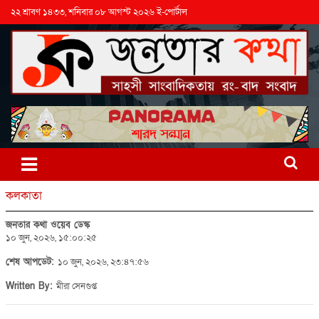
২২ শ্রাবণ ১৪৩৩, শনিবার ০৮ আগস্ট ২০২৬ ই-পোর্টাল
কলকাতা
জনতার কথা ওয়েব ডেস্ক
১০ জুন, ২০২৬, ১৫:০০:২৫
শেষ আপডেট:
১০ জুন, ২০২৬, ২৩:৪৭:৫৬
Written By:
মীরা সেনগুপ্ত