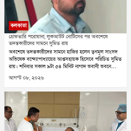
কলকাতা
গ্রেফতারি পরোয়ানা, লুকআউট নোটিসের পর অবশেষে
তদন্তকারীদের সামনে সুমিত রায়
অবশেষে তদন্তকারীদের সামনে হাজির হলেন তৃণমূল সাংসদ
অভিষেক বন্দ্যোপাধ্যায়ের আপ্তসহায়ক হিসেবে পরিচিত সুমিত
রায়। শনিবার সকাল ৯টা ৫৪ মিনিট নাগাদ ভবানী ভবনে
পৌঁছন তিনি। পশ্চিম মেদিনীপুরের শালবনি জমি প্রতারণা
আগস্ট ০৮, ২০২৬
মামলায় তাঁকে জিজ্ঞাসাবাদের জন্য তলব করেছে সিআইডি।
শুক্রবার রাতে সুমিতের বাড়িতে গিয়ে নোটিস দেয় তদন্তকারী
দলের সদস্যরা। সেই নোটিসের পরেই শনিবার নির্ধারিত
সময়ের কয়েক মিনিট আগে ভবানী ভবনে পৌঁছে যান তিনি।
সিআইডি সূত্রে খবর, শালবনি জমি সংক্রান্ত মামলায় সুমিত
রায়ের বয়ান রেকর্ড করা হবে। তদন্তকারীরা তাঁর কাছে মামলার
বিভিন্ন বিষয় নিয়ে জানতে চাইবেন। দীর্ঘ দিন তাঁর কোনও