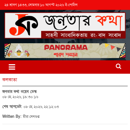
২৪ শ্রাবণ ১৪৩৩, সোমবার ১০ আগস্ট ২০২৬ ই-পোর্টাল
কলকাতা
জনতার কথা ওয়েব ডেস্ক
০৮ মে, ২০২৬, ১৯:৩০:১৬
শেষ আপডেট:
০৮ মে, ২০২৬, ২২:১২:০৩
Written By:
মীরা সেনগুপ্ত