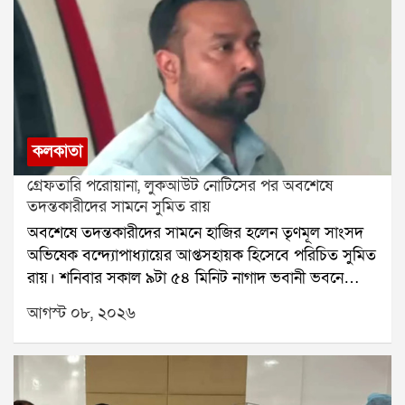
কলকাতা
গ্রেফতারি পরোয়ানা, লুকআউট নোটিসের পর অবশেষে
তদন্তকারীদের সামনে সুমিত রায়
অবশেষে তদন্তকারীদের সামনে হাজির হলেন তৃণমূল সাংসদ
অভিষেক বন্দ্যোপাধ্যায়ের আপ্তসহায়ক হিসেবে পরিচিত সুমিত
রায়। শনিবার সকাল ৯টা ৫৪ মিনিট নাগাদ ভবানী ভবনে
পৌঁছন তিনি। পশ্চিম মেদিনীপুরের শালবনি জমি প্রতারণা
আগস্ট ০৮, ২০২৬
মামলায় তাঁকে জিজ্ঞাসাবাদের জন্য তলব করেছে সিআইডি।
শুক্রবার রাতে সুমিতের বাড়িতে গিয়ে নোটিস দেয় তদন্তকারী
দলের সদস্যরা। সেই নোটিসের পরেই শনিবার নির্ধারিত
সময়ের কয়েক মিনিট আগে ভবানী ভবনে পৌঁছে যান তিনি।