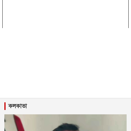
কলকাতা