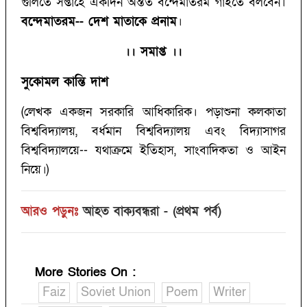
গুলিতে সপ্তাহে একদিন অন্তত বন্দেমাতরম গাইতে বলবেন।
বন্দেমাতরম-- দেশ মাতাকে প্রনাম
।
।। সমাপ্ত ।।
সুকোমল কান্তি দাশ
(লেখক একজন সরকারি আধিকারিক। পড়াশুনা কলকাতা
বিশ্ববিদ্যালয়, বর্ধমান বিশ্ববিদ্যালয় এবং বিদ্যাসাগর
বিশ্ববিদ্যালয়ে-- যথাক্রমে ইতিহাস, সাংবাদিকতা ও আইন
নিয়ে।)
আরও পড়ুনঃ
আহত বাক্যবন্ধরা - (প্রথম পর্ব)
More Stories On
:
Faiz
Soviet Union
Poem
Writer