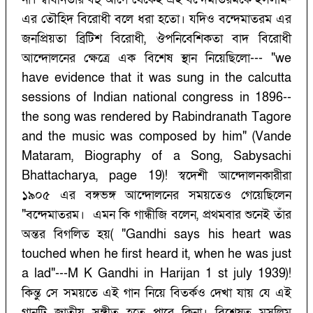
এর তৌহিদ বিরোধী বলে ধরা হতো। যদিও বন্দেমাতরম এর
জনপ্রিয়তা ব্রিটিশ বিরোধী, ঔপনিবেশিকতা বাদ বিরোধী
আন্দোলনের ক্ষেত্রে এক বিশেষ স্থান নিয়েছিলো--- "we
have evidence that it was sung in the calcutta
sessions of Indian national congress in 1896--
the song was rendered by Rabindranath Tagore
and the music was composed by him" (Vande
Mataram, Biography of a Song, Sabysachi
Bhattacharya, page 19)! স্বদেশী আন্দোলনকারীরা
১৯০৫ এর বঙ্গভঙ্গ আন্দোলনের সময়তেও গেয়েছিলেন
"বন্দেমাতরম। এমন কি গান্ধীজি বলেন, প্রথমবার শুনেই তাঁর
অন্তর বিগলিত হয়( "Gandhi says his heart was
touched when he first heard it, when he was just
a lad"---M K Gandhi in Harijan 1 st july 1939)!
কিন্তু সে সময়তে এই গান নিয়ে বিতর্কও দেখা যায় যে এই
গানটি জাতীয় সঙ্গীত হতে পারে কিনা। বিশেষত মুসলিম