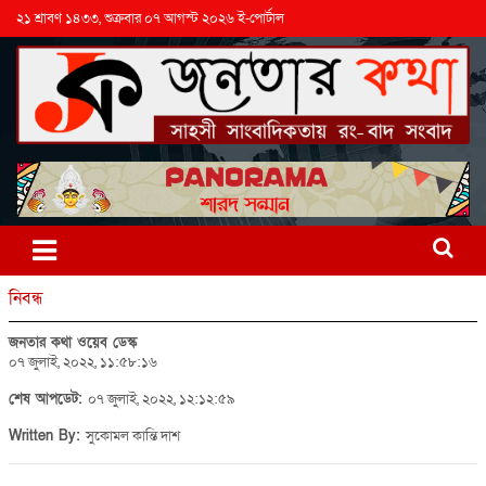
২১ শ্রাবণ ১৪৩৩, শুক্রবার ০৭ আগস্ট ২০২৬ ই-পোর্টাল
নিবন্ধ
জনতার কথা ওয়েব ডেস্ক
০৭ জুলাই, ২০২২, ১১:৫৮:১৬
শেষ আপডেট:
০৭ জুলাই, ২০২২, ১২:১২:৫৯
Written By:
সুকোমল কান্তি দাশ