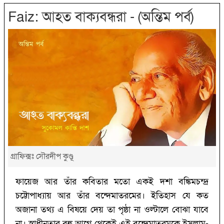
Faiz: আহত বাক্যবন্ধরা - (অন্তিম পর্ব)
গ্রাফিক্সঃ সৌরদীপ কুণ্ডূ
ফায়েজ আর তাঁর কবিতার মতো একই দশা বঙ্কিমচন্দ্র
চট্টোপাধ্যায় আর তাঁর বন্দেমাতরমের। ইতিহাস যে কত
অজানা তথ্য এ বিষয়ে দেয় তা পৃষ্ঠা না ওল্টালে বোঝা যাবে
না। স্বাধীনতার বহু আগে থেকেই এই বন্দেমাতরমকে ইসলাম-