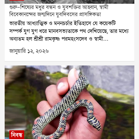
গুরু–শিষ্যের মধুর বন্ধন ও যুবশক্তির আহ্বান, স্বামী
বিবেকানন্দের জন্মদিনে যুবদিবসের প্রাসঙ্গিকতা
ভারতীয় আধ্যাত্মিক ও মননচর্চার ইতিহাসে যে কয়েকটি
সম্পর্ক যুগ যুগ ধরে মানবসভ্যতাকে পথ দেখিয়েছে, তার মধ্যে
অন্যতম হল শ্রীশ্রী রামকৃষ্ণ পরমহংসদেব ও স্বামী
বিবেকানন্দের (তৎকালীন নরেন্দ্রনাথ দত্ত) মধুর গুরুশিষ্য
জানুয়ারি ১২, ২০২৬
সম্পর্ক। এই সম্পর্ক কেবল আধ্যাত্মিক সাধনার মধ্যেই
সীমাবদ্ধ ছিল না; বরং তা মানবকল্যাণ, যুবসমাজের জাগরণ ও
জাতিগঠনের এক শক্তিশালী ভিত্তি নির্মাণ করেছিল।সংশয়ী
নরেন্দ্র থেকে অগ্নিপুরুষ বিবেকানন্দউনিশ শতকের কলকাতায়
পাশ্চাত্য শিক্ষায় শিক্ষিত, যুক্তিবাদী ও সংশয়ী যুবক নরেন্দ্রনাথ
দত্ত ঈশ্বরের অস্তিত্ব নিয়ে প্রশ্ন তুলতেন। সেই প্রশ্নের উত্তর
খুঁজতেই দক্ষিণেশ্বরের কালীমন্দিরে তাঁর আগমন এবং
সেখানেই সাক্ষাৎ শ্রীশ্রী রামকৃষ্ণদেবের সঙ্গে। নরেন্দ্রনাথের
সরাসরি প্রশ্ন আপনি কি ঈশ্বরকে দেখেছেন?এর উত্তরে
রামকৃষ্ণদেবের সহজ অথচ দৃঢ় ঘোষণা হ্যাঁ, যেমন তোকে
দেখছি, তার থেকেও স্পষ্টভাবেএই একটি কথাই নরেন্দ্রনাথের
নিবন্ধ