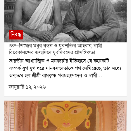
নিবন্ধ
গুরু–শিষ্যের মধুর বন্ধন ও যুবশক্তির আহ্বান, স্বামী
বিবেকানন্দের জন্মদিনে যুবদিবসের প্রাসঙ্গিকতা
ভারতীয় আধ্যাত্মিক ও মননচর্চার ইতিহাসে যে কয়েকটি
সম্পর্ক যুগ যুগ ধরে মানবসভ্যতাকে পথ দেখিয়েছে, তার মধ্যে
অন্যতম হল শ্রীশ্রী রামকৃষ্ণ পরমহংসদেব ও স্বামী
বিবেকানন্দের (তৎকালীন নরেন্দ্রনাথ দত্ত) মধুর গুরুশিষ্য
জানুয়ারি ১২, ২০২৬
সম্পর্ক। এই সম্পর্ক কেবল আধ্যাত্মিক সাধনার মধ্যেই
সীমাবদ্ধ ছিল না; বরং তা মানবকল্যাণ, যুবসমাজের জাগরণ ও
জাতিগঠনের এক শক্তিশালী ভিত্তি নির্মাণ করেছিল।সংশয়ী
নরেন্দ্র থেকে অগ্নিপুরুষ বিবেকানন্দউনিশ শতকের কলকাতায়
পাশ্চাত্য শিক্ষায় শিক্ষিত, যুক্তিবাদী ও সংশয়ী যুবক নরেন্দ্রনাথ
দত্ত ঈশ্বরের অস্তিত্ব নিয়ে প্রশ্ন তুলতেন। সেই প্রশ্নের উত্তর