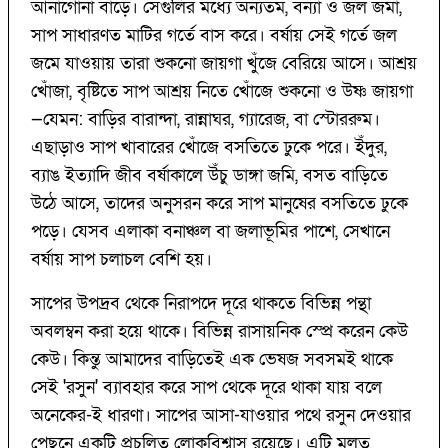
আনাগোনা বাড়ে। সেগুলির মধ্যে অন্যতম, বন্যা ও জল জমা,
সাপ সাধারণত মাটির গর্তে বাস করে। বর্ষায় সেই গর্তে জল
জমে যাওয়ায় তারা শুকনো জায়গা খুঁজে বেরিয়ে আসে। আশ্রয়
খোঁজা, বৃষ্টিতে সাপ আশ্রয় নিতে খোঁজে শুকনো ও উষ্ণ জায়গা
—যেমন: বাড়ির বারান্দা, রান্নাঘর, গ্যারেজ, বা স্টোররুম।
এছাড়াও সাপ খাবারের খোঁজে বসতিতে ঢুকে পরে। ইঁদুর,
ব্যাঙ ইত্যাদি জীব বর্ষাকালে উঁচু ডাঙ্গা জমি, বসত বাড়িতে
উঠে আসে, তাদের অনুসরন করে সাপ মানুষের বসতিতে ঢুকে
পড়ে। যেসব এলাকা বনাঞ্চল বা জলাভূমির পাশে, সেখানে
বর্ষায় সাপ চলাচল বেশি হয়।
সাপের উপদ্রব থেকে নিরাপদে দূরে থাকতে বিভিন্ন পন্থা
অবলম্বন করা হয়ে থাকে। বিভিন্ন রাসায়নিক স্প্রে করেন কেউ
কেউ। কিন্তু আমাদের বাড়িতেই এক ভেষজ সবসমই থাকে
সেই 'রসুন' ব্যাবহার করে সাপ থেকে দূরে থাকা যায় বলে
অনেকের-ই ধারণা। সাপের আসা-যাওয়ার পথে রসুন দেওয়ার
পেছনে একটি প্রচলিত লোকবিশ্বাস রয়েছে। এটি মূলত