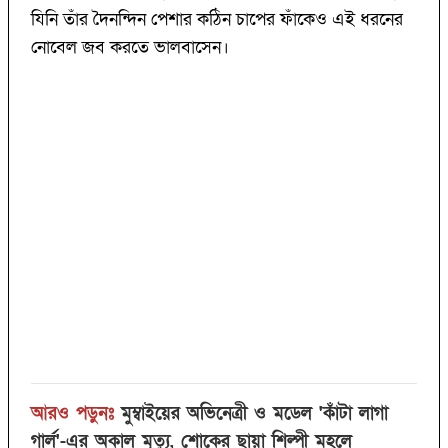
যিনি তাঁর দৈনন্দিন পেশার কঠিন চাপের ফাঁকেও এই ধরনের
নোবেল জব করতে ভালবাসেন।
আরও পড়ুনঃ
মুম্বাইয়ের অভিনেত্রী ও মডেল 'কাঁটা লাগা
গার্ল'-এর অকাল মৃত্যু, শোকের ছায়া শিল্পী মহলে