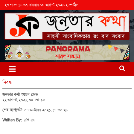
২৩ শ্রাবণ ১৪৩৩, রবিবার ০৯ আগস্ট ২০২৬ ই-পোর্টাল
নিবন্ধ
জনতার কথা ওয়েব ডেস্ক
২২ আগস্ট, ২০২১, ০৯:৫৫:১৬
শেষ আপডেট:
০৭ অক্টোবর, ২০২১, ১৭:৩০:২৮
Written By:
রাখি রায়