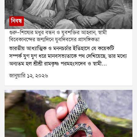
নিবন্ধ
গুরু–শিষ্যের মধুর বন্ধন ও যুবশক্তির আহ্বান, স্বামী
বিবেকানন্দের জন্মদিনে যুবদিবসের প্রাসঙ্গিকতা
ভারতীয় আধ্যাত্মিক ও মননচর্চার ইতিহাসে যে কয়েকটি
সম্পর্ক যুগ যুগ ধরে মানবসভ্যতাকে পথ দেখিয়েছে, তার মধ্যে
অন্যতম হল শ্রীশ্রী রামকৃষ্ণ পরমহংসদেব ও স্বামী
বিবেকানন্দের (তৎকালীন নরেন্দ্রনাথ দত্ত) মধুর গুরুশিষ্য
জানুয়ারি ১২, ২০২৬
সম্পর্ক। এই সম্পর্ক কেবল আধ্যাত্মিক সাধনার মধ্যেই
সীমাবদ্ধ ছিল না; বরং তা মানবকল্যাণ, যুবসমাজের জাগরণ ও
জাতিগঠনের এক শক্তিশালী ভিত্তি নির্মাণ করেছিল।সংশয়ী
নরেন্দ্র থেকে অগ্নিপুরুষ বিবেকানন্দউনিশ শতকের কলকাতায়
পাশ্চাত্য শিক্ষায় শিক্ষিত, যুক্তিবাদী ও সংশয়ী যুবক নরেন্দ্রনাথ
দত্ত ঈশ্বরের অস্তিত্ব নিয়ে প্রশ্ন তুলতেন। সেই প্রশ্নের উত্তর
খুঁজতেই দক্ষিণেশ্বরের কালীমন্দিরে তাঁর আগমন এবং
সেখানেই সাক্ষাৎ শ্রীশ্রী রামকৃষ্ণদেবের সঙ্গে। নরেন্দ্রনাথের