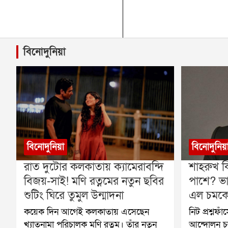
বিনোদুনিয়া
বিনোদুনিয়া
বিনোদুনিয়
রাত দুটোর কলকাতায় ক্যামেরাবন্দি
শাহরুখ ক
বিজয়-সাই! মণি রত্নমের নতুন ছবির
পাশে? ভা
শুটিং ঘিরে তুমুল উন্মাদনা
এল চমকে 
কয়েক দিন আগেই কলকাতায় এসেছেন
নিট প্রশ্নফ
খ্যাতনামা পরিচালক মণি রত্নম। তাঁর নতুন
আন্দোলন চল