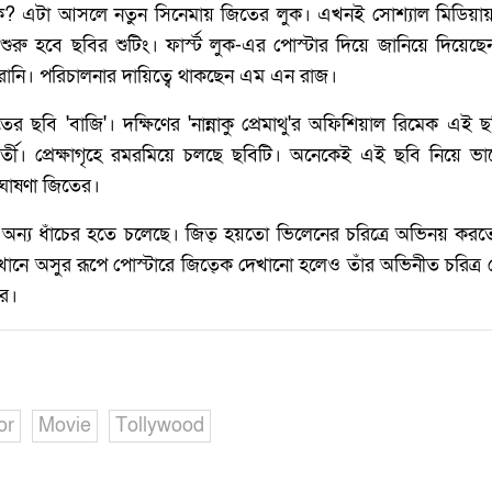
 লুক?‌ এটা আসলে নতুন সিনেমায় জিতের লুক। এখনই সোশ্যাল মিডিয়া
শুরু হবে ছবির শুটিং। ফার্স্ট লুক-এর পোস্টার দিয়ে জানিয়ে দিয়েছ
ানি। পরিচালনার দায়িত্বে থাকছেন এম এন রাজ।
ের ছবি 'বাজি'। দক্ষিণের 'নান্নাকু প্রেমাথু'র অফিশিয়াল রিমেক এ
র্তী। প্রেক্ষাগৃহে রমরমিয়ে চলছে ছবিটি। অনেকেই এই ছবি নিয়ে ভ
ঘোষণা জিতের।
 অন্য ধাঁচের হতে চলেছে। জিত্‍ হয়তো ভিলেনের চরিত্রে অভিনয় করতে
নে অসুর রূপে পোস্টারে জিত্‍কে দেখানো হলেও তাঁর অভিনীত চরিত্র
ে।
or
Movie
Tollywood