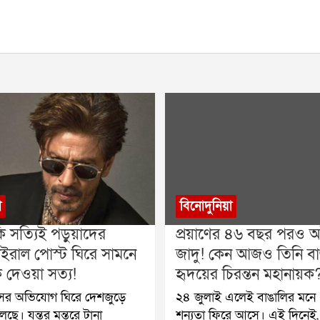
া
বিনোদুনিয়া
ি সত্যিই পড়ুয়াদের
প্রয়াণের ৪৬ বছর পরও অট
ইরাল পোস্ট ঘিরে সামনে
জাদু! কেন আজও তিনি বা
দেওয়া সত্য!
হৃদয়ের চিরন্তন মহানায়ক
াঁসের অভিযোগ ঘিরে দেশজুড়ে
২৪ জুলাই এলেই বাঙালির মনে 
ছে। যন্তর মন্তরে টানা
শূন্যতা ফিরে আসে। এই দিনেই