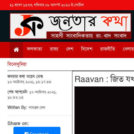
২১ শ্রাবণ ১৪৩৩, শনিবার ০৮ আগস্ট ২০২৬ ই-পোর্টাল
কলকাতা
রাজ্য
দেশ
বিদেশ
রাজনীতি
খেলার 
বিনোদুনিয়া
জনতার কথা ওয়েব ডেস্ক
Raavan : জিত যখ
১৬ অক্টোবর, ২০২১, ১৪:১৭:৪৪
শেষ আপডেট:
১৬ অক্টোবর, ২০২১,
১৮:৪২:০৪
Written By:
সায়ন্তন সেন
Share on: