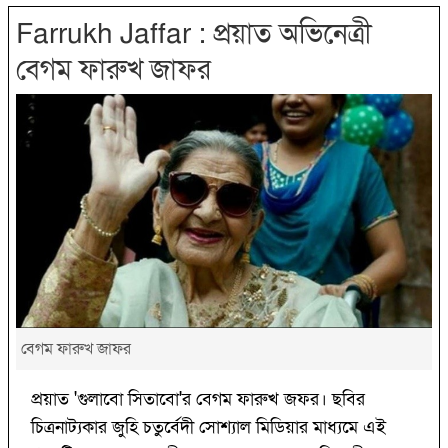
Farrukh Jaffar : প্রয়াত অভিনেত্রী
বেগম ফারুখ জাফর
বেগম ফারুখ জাফর
প্রয়াত 'গুলাবো সিতাবো'র বেগম ফারুখ জফর। ছবির
চিত্রনাট্যকার জুহি চতুর্বেদী সোশ্যাল মিডিয়ার মাধ্যমে এই