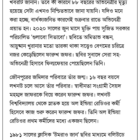
খবরটি জানান। তবে কী কারণে ৮৮ বছরের অভিনেত্রীর মৃত্যু
হয়েছে সেটা এখনও নিশ্চিতভাবে জানা যায়নি। যদিও মনে
করা হচ্ছে, বার্ধক্যজনিত কারণেই শুক্রবার রাতে অভিনেত্রী
প্রয়াত হন। ২০২০ সালের জুন মাসে মুক্তি পায় সুজিত সরকার
পরিচালিত 'গুলাবো সিতাবো'। ছবিতে অমিতাভ বচ্চন,
আয়ুষ্মান খুরানার মতো তারকা থাকা সত্ত্বেও বেগমের চরিত্রে
নজর কেড়েছিলেন ফারুখ জফর। ছবির সুবাদে সেরা সহ-
অভিনেত্রী হিসাবে ফিল্মফেয়ার পেয়েছিলেন তিনি।
জৌনপুরের জমিদার পরিবারে তাঁর জন্ম। ১৬ বছর বয়সে
লখনউ চলে আসে তাঁর পরিবার। স্বাধীনতা সংগ্রামী সৈয়দ
মহম্মদ জাফরকে বিয়ে করেন ফারুখ জফর। লখনউ
বিশ্ববিদ্যালয় থেকে স্নাতক হয়ে অল ইন্ডিয়া রেডিওর কর্মী
হিসেবে কাজ শুরু করেন ফারুখ জফর। তিনি অল ইন্ডিয়া
রেডিওর প্রথম কর্মীদের মধ্যে একজন ছিলেন।
১৯৮১ সালের ক্লাসিক 'উমরাও জান' ছবির মাধ্যমে বলিউডে