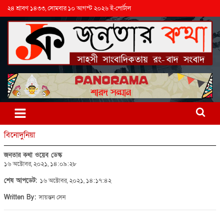
২৪ শ্রাবণ ১৪৩৩, সোমবার ১০ আগস্ট ২০২৬ ই-পোর্টাল
বিনোদুনিয়া
জনতার কথা ওয়েব ডেস্ক
১৬ অক্টোবর, ২০২১, ১৪:০৯:২৮
শেষ আপডেট:
১৬ অক্টোবর, ২০২১, ১৪:১৭:৪২
Written By:
সায়ন্তন সেন