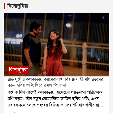
বিনোদুনিয়া
বিনোদুনিয়া
রাত দুটোর কলকাতায় ক্যামেরাবন্দি বিজয়-সাই! মণি রত্নমের
নতুন ছবির শুটিং ঘিরে তুমুল উন্মাদনা
কয়েক দিন আগেই কলকাতায় এসেছেন খ্যাতনামা পরিচালক
মণি রত্নম। তাঁর নতুন রোম্যান্টিক তামিল ছবির শুটিং এখন
জোরকদমে চলছে শহরের বিভিন্ন প্রান্তে। শনিবার গভীর রাতে
হাওড়া ব্রিজে ছবির একটি গুরুত্বপূর্ণ দৃশ্যের শুটিং করেন বিজয়