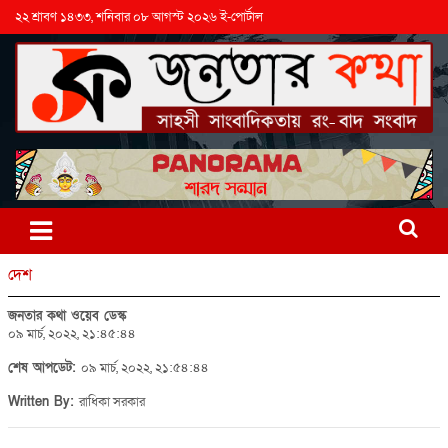
২২ শ্রাবণ ১৪৩৩, শনিবার ০৮ আগস্ট ২০২৬ ই-পোর্টাল
দেশ
জনতার কথা ওয়েব ডেস্ক
০৯ মার্চ, ২০২২, ২১:৪৫:৪৪
শেষ আপডেট:
০৯ মার্চ, ২০২২, ২১:৫৪:৪৪
Written By:
রাধিকা সরকার