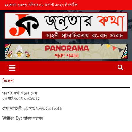
২২ শ্রাবণ ১৪৩৩, শনিবার ০৮ আগস্ট ২০২৬ ই-পোর্টাল
বিদেশ
জনতার কথা ওয়েব ডেস্ক
০৯ মার্চ, ২০২২, ০৯:১২:৪১
শেষ আপডেট:
০৯ মার্চ, ২০২২, ১৩:৪০:৫৬
Written By:
রাধিকা সরকার