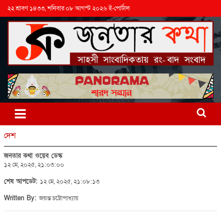
২২ শ্রাবণ ১৪৩৩, শনিবার ০৮ আগস্ট ২০২৬ ই-পোর্টাল
দেশ
জনতার কথা ওয়েব ডেস্ক
১২ মে, ২০২৫, ২১:০৩:০০
শেষ আপডেট:
১২ মে, ২০২৫, ২১:০৮:১৩
Written By:
জয়ন্ত চট্টোপাধ্যায়