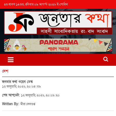
২৩ শ্রাবণ ১৪৩৩, রবিবার ০৯ আগস্ট ২০২৬ ই-পোর্টাল
দেশ
জনতার কথা ওয়েব ডেস্ক
১২ জানুয়ারি, ২০২৬, ২০:০৪:৩৯
শেষ আপডেট:
১২ জানুয়ারি, ২০২৬, ২০:০৯:২০
Written By:
মীরা সেনগুপ্ত