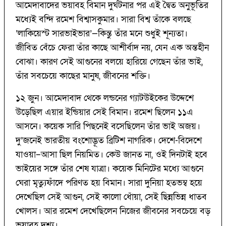
আমেদাবাদের ভয়াবহ বিমান দুর্ঘটনার পর এই দ্বৈত অনুভূতির
মধ্যেই বন্দি রমেশ বিশ্বাসকুমার। সারা বিশ্ব তাঁকে বলছে
‘লাকিয়েস্ট সারভাইভার’—কিন্তু তাঁর মনে শুধুই শূন্যতা।
জীবিত বেঁচে ফেরা তাঁর কাছে আশীর্বাদ নয়, যেন এক অন্তহীন
বোঝা। কারণ সেই আগুনের বলয়ে হারিয়ে গেছেন তাঁর ভাই,
তাঁর সবচেয়ে কাছের মানুষ, জীবনের শক্তি।
১২ জুন। আমেদাবাদ থেকে লন্ডনের গ্যাটউইকের উদ্দেশে
উড়েছিল এয়ার ইন্ডিয়ার সেই বিমান। রমেশ ছিলেন ১১এ
আসনে। কয়েক সারি পিছনেই বসেছিলেন তাঁর ভাই অজয়।
দু’জনেই ভারতীয় বংশোদ্ভূত ব্রিটিশ নাগরিক। দেশে-বিদেশে
যাওয়া–আসা ছিল নিয়মিত। কেউ জানত না, ওই দিনটাই হবে
ভাইয়ের সঙ্গে তাঁর শেষ যাত্রা। কয়েক মিনিটের মধ্যে আগুনে
ঘেরা মৃত্যুফাঁদে পরিণত হয় বিমান। সারা দুনিয়া হতভম্ব হয়ে
দেখেছিল সেই আগুন, সেই কালো ধোঁয়া, সেই ছিন্নভিন্ন ধাতব
খোলস। আর রমেশ দেখেছিলেন নিজের জীবনের সবচেয়ে বড়
ভয়াবহ দৃশ্য।