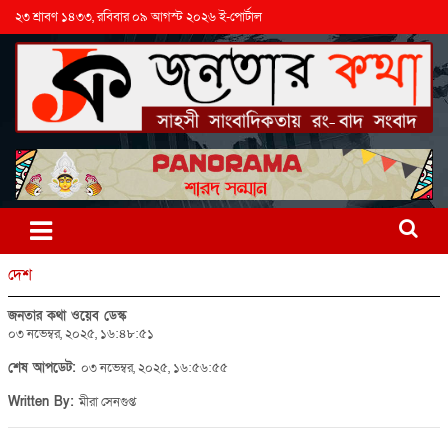
২৩ শ্রাবণ ১৪৩৩, রবিবার ০৯ আগস্ট ২০২৬ ই-পোর্টাল
দেশ
জনতার কথা ওয়েব ডেস্ক
০৩ নভেম্বর, ২০২৫, ১৬:৪৮:৫১
শেষ আপডেট:
০৩ নভেম্বর, ২০২৫, ১৬:৫৬:৫৫
Written By:
মীরা সেনগুপ্ত