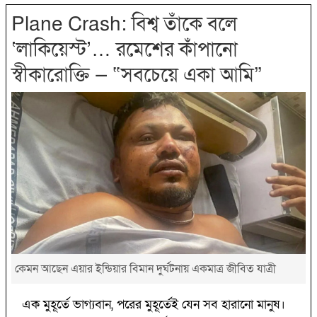
Plane Crash: বিশ্ব তাঁকে বলে
‘লাকিয়েস্ট’… রমেশের কাঁপানো
স্বীকারোক্তি — “সবচেয়ে একা আমি”
কেমন আছেন এয়ার ইন্ডিয়ার বিমান দুর্ঘটনায় একমাত্র জীবিত যাত্রী
এক মুহূর্তে ভাগ্যবান, পরের মুহূর্তেই যেন সব হারানো মানুষ।