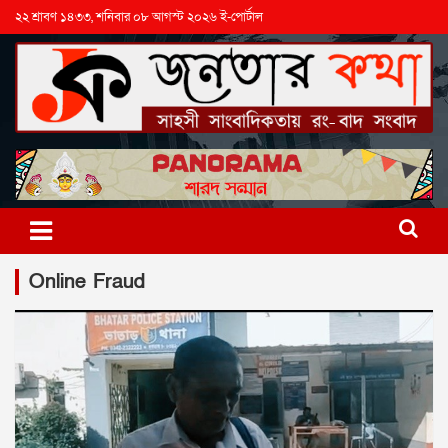
২২ শ্রাবণ ১৪৩৩, শনিবার ০৮ আগস্ট ২০২৬ ই-পোর্টাল
Online Fraud