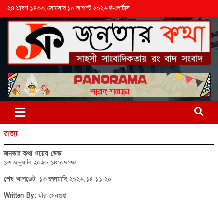
২৪ শ্রাবণ ১৪৩৩, সোমবার ১০ আগস্ট ২০২৬ ই-পোর্টাল
রাজ্য
জনতার কথা ওয়েব ডেস্ক
১৩ জানুয়ারি, ২০২৬, ১৪:০৭:৩৫
শেষ আপডেট:
১৩ জানুয়ারি, ২০২৬, ১৪:১১:২০
Written By:
মীরা সেনগুপ্ত