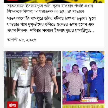
সাতসকালে ইসলামপুরে গুলি! স্কুলে যাওয়ার পথেই প্রধান
শিক্ষককে নিশানা, আশঙ্কাজনক অবস্থায় হাসপাতালে
সাতসকালে ইসলামপুরে গুলির ঘটনায় চাঞ্চল্য ছড়াল। স্কুলে
যাওয়ার পথে দুষ্কৃতীদের গুলিতে গুরুতর জখম হলেন এক
প্রধান শিক্ষক। শনিবার সকালে ইসলামপুরের মাদারিপুর
এলাকায় এই ঘটনা ঘটে। গুলিবিদ্ধ শিক্ষকের নাম নজরুল
আগস্ট ০৮, ২০২৬
ইসলাম। তিনি রামগঞ্জের রাজাভিম প্রাথমিক বিদ্যালয়ের প্রধান
শিক্ষক।স্থানীয় সূত্রে জানা গিয়েছে, ইসলামপুরের আমবাগান
মোড় এলাকায় বাড়ি নজরুল ইসলামের। তাঁর কোনও
রাজনৈতিক যোগ নেই বলেই স্থানীয়দের দাবি। প্রতিদিনের
মতো শনিবারও স্কুলে যাওয়ার জন্য বাড়ি থেকে বেরিয়েছিলেন
তিনি। মাদারিপুর এলাকায় পৌঁছতেই তাঁকে লক্ষ্য করে গুলি
চালানো হয় বলে অভিযোগ।গুলির আঘাতে রাস্তায় লুটিয়ে
পড়েন নজরুল ইসলাম। ঘটনাটি দেখতে পেয়ে স্থানীয়
বাসিন্দারা দ্রুত তাঁকে উদ্ধার করে ইসলামপুর মহকুমা
হাসপাতালে নিয়ে যান। হাসপাতাল সূত্রে জানা গিয়েছে, তাঁর
শারীরিক অবস্থা আশঙ্কাজনক। প্রাথমিক চিকিৎসার পর তাঁকে
রাজ্য