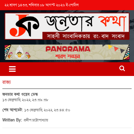
২২ শ্রাবণ ১৪৩৩, শনিবার ০৮ আগস্ট ২০২৬ ই-পোর্টাল
রাজ্য
জনতার কথা ওয়েব ডেস্ক
১৩ ফেব্রুয়ারি, ২০২২, ২৩:৩৯:৩৮
শেষ আপডেট:
১৩ ফেব্রুয়ারি, ২০২২, ২৩:৪৪:৫০
Written By:
প্রদীপ চট্টোপাধ্যায়