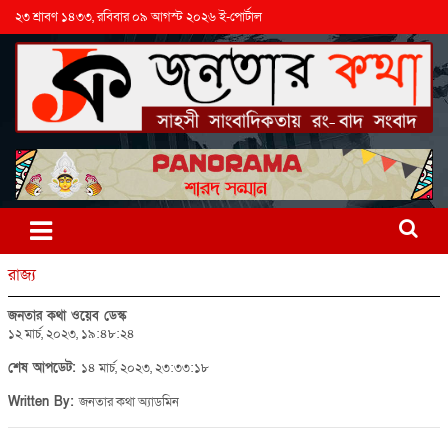
২৩ শ্রাবণ ১৪৩৩, রবিবার ০৯ আগস্ট ২০২৬ ই-পোর্টাল
রাজ্য
জনতার কথা ওয়েব ডেস্ক
১২ মার্চ, ২০২৩, ১৯:৪৮:২৪
শেষ আপডেট:
১৪ মার্চ, ২০২৩, ২৩:৩৩:১৮
Written By:
জনতার কথা অ্যাডমিন