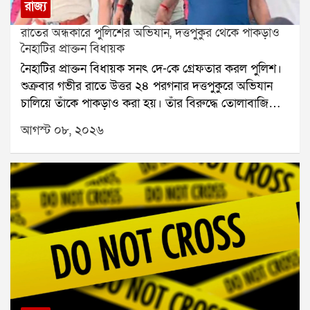
রাজ্য
রাতের অন্ধকারে পুলিশের অভিযান, দত্তপুকুর থেকে পাকড়াও
নৈহাটির প্রাক্তন বিধায়ক
নৈহাটির প্রাক্তন বিধায়ক সনৎ দে-কে গ্রেফতার করল পুলিশ।
শুক্রবার গভীর রাতে উত্তর ২৪ পরগনার দত্তপুকুরে অভিযান
চালিয়ে তাঁকে পাকড়াও করা হয়। তাঁর বিরুদ্ধে তোলাবাজি
এবং ভোট পরবর্তী হিংসার অভিযোগ রয়েছে বলে পুলিশ সূত্রে
আগস্ট ০৮, ২০২৬
জানা গিয়েছে। শনিবার তাঁকে বারাকপুর আদালতে তোলা
হবে।২০২৪ সালের উপনির্বাচনে নৈহাটি বিধানসভা কেন্দ্র
থেকে জয়ী হয়েছিলেন সনৎ দে। তবে তার আগে থেকেই তাঁর
বিরুদ্ধে একাধিক অভিযোগ উঠেছিল। স্থানীয় সূত্রে তাঁর
বিরুদ্ধে তোলাবাজি এবং জমি দখলের অভিযোগ ছিল বলে
জানা যায়। ২০২১ সালের বিধানসভা নির্বাচনের পর ভোট
পরবর্তী হিংসার ঘটনাতেও তাঁর নাম জড়িয়েছিল বলে
অভিযোগ।২০২৬ সালের বিধানসভা নির্বাচনের পর রাজ্যে
রাজনৈতিক পালাবদল হয়। এরপর সনৎ দে-র বিরুদ্ধে থানায়
একাধিক অভিযোগ জমা পড়ে। সেই অভিযোগগুলির ভিত্তিতে