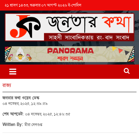
২১ শ্রাবণ ১৪৩৩, শুক্রবার ০৭ আগস্ট ২০২৬ ই-পোর্টাল
রাজ্য
জনতার কথা ওয়েব ডেস্ক
০৪ নভেম্বর, ২০২৫, ১২:৩৯:৫৯
শেষ আপডেট:
০৪ নভেম্বর, ২০২৫, ১২:৪৬:৩৫
Written By:
মীরা সেনগুপ্ত