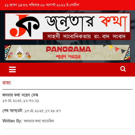
২১ শ্রাবণ ১৪৩৩, শনিবার ০৮ আগস্ট ২০২৬ ই-পোর্টাল
রাজ্য
জনতার কথা ওয়েব ডেস্ক
১৩ মে, ২০২৫, ১৬:৩৬:২১
শেষ আপডেট:
১৩ মে, ২০২৫, ১৭:২৮:৪৭
Written By:
জনতার কথা অ্যাডমিন