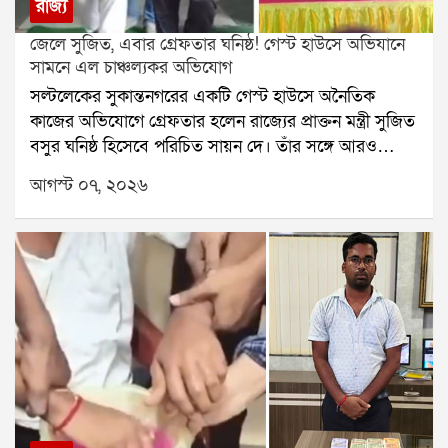
রাজ্য
জেলে সুজিত, এবার গ্রেফতার ঘনিষ্ঠ! গেস্ট হাউসে অভিযানে
সামনে এল চাঞ্চল্যকর অভিযোগ
সল্টলেকের সুকান্তনগরের একটি গেস্ট হাউসে অনৈতিক
কাজের অভিযোগে গ্রেফতার হলেন রাজ্যের প্রাক্তন মন্ত্রী সুজিত
বসুর ঘনিষ্ঠ হিসেবে পরিচিত সায়ন দে। তাঁর সঙ্গে আরও
একজনকে গ্রেফতার করেছে পুলিশ। অভিযোগ, ওই গেস্ট
আগস্ট ০৭, ২০২৬
হাউসে দীর্ঘদিন ধরে দেহ ব্যবসা এবং নাবালিকাদের দিয়ে
অনৈতিক কাজ করানো হচ্ছিল। যদিও সায়ন দে তাঁর বিরুদ্ধে
ওঠা সমস্ত অভিযোগ অস্বীকার করেছেন।স্থানীয় বাসিন্দাদের
দাবি, বহুদিন ধরেই ওই গেস্ট হাউসে অনৈতিক কার্যকলাপ
চলছিল। একাধিকবার থানায় অভিযোগ জানানো হলেও আগে
কোনও পদক্ষেপ করা হয়নি বলে অভিযোগ। সরকার
পরিবর্তনের পর বিধাননগর গোয়েন্দা শাখার পুলিশ অভিযান
চালিয়ে কয়েকজন মহিলা ও নাবালিকাকে উদ্ধার করে। পরে
তাঁদের বয়ান নেওয়া হয়। তদন্তের ভিত্তিতে সায়ন দে এবং
অনির্বাণ নামে আরও এক ব্যক্তিকে গ্রেফতার করে আদালতে
তোলা হয়েছে।এই ঘটনায় বিজেপির স্থানীয় নেতৃত্ব দাবি