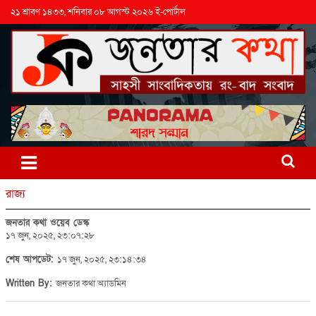
২১ শ্রাবণ ১৪৩৩, শনিবার ০৮ আগস্ট ২০২৬ ই-পোর্টাল
রাজ্য
জনতার কথা ওয়েব ডেস্ক
১৭ জুন, ২০২৫, ২৩:০৭:২৮
শেষ আপডেট:
১৭ জুন, ২০২৫, ২৩:১৪:৩৪
Written By:
জনতার কথা অ্যাডমিন