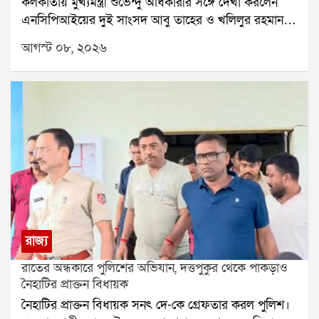
কলকাতায় মুখ্যমন্ত্রী শুভেন্দু অধিকারীর সঙ্গে দেখা করলেন
লাগছিল।জুলুকের ঠান্ডা আবহাওয়া আর নিস্তব্ধ পরিবেশ
এনসিপিআইয়ের দুই সাংসদ আবু তাহের ও খলিলুর রহমান।
আমাদের মন জয় করে নিল। রাতের আকাশে অসংখ্য তারার
বৈঠকের পর এনডিএ নিয়ে তাঁদের অবস্থানও স্পষ্ট করেছেন
মেলা দেখে মনে হচ্ছিল যেন স্বর্গের খুব কাছাকাছি এসে গেছি।
আগস্ট ০৮, ২০২৬
তাঁরা। আবু তাহের জানান, এনডিএ-র নামে কোনও বৈঠকে
শহরের কৃত্রিম আলো থেকে দূরে এই অভিজ্ঞতা সত্যিই ছিল
তাঁরা যাবেন না। একই সঙ্গে তিনি বলেন, রাজনীতিটাই
অসাধারণ।পরের দিন আমরা গেলাম থাম্বি ভিউ পয়েন্টে।
জটিলতা। প্রতিদিন জটিলতার মধ্যে দিয়ে চলছি।
ভোরবেলায় সূর্যের প্রথম আলো যখন কাঞ্চনজঙ্ঘার বরফঢাকা
এনসিপিআইয়ের মোট ২০ জন সাংসদ রয়েছেন। তাঁদের মধ্যে
শৃঙ্গে পড়ল, তখন সেই দৃশ্য ভাষায় বর্ণনা করা কঠিন। সোনালি
আবু তাহের, খলিলুর রহমান এবং ইউসুফ পাঠানকে ঘিরেই
আলোয় ঝলমল করা পর্বতশ্রেণি আমাদের চোখে এক
মূলত জটিলতা তৈরি হয়েছে বলে জানা যাচ্ছে। এই তিন
অবিস্মরণীয় স্মৃতি হয়ে রইল।এরপর আমরা উত্তর সিকিমের
সাংসদের নির্বাচনী এলাকায় সংখ্যালঘু ভোটারের সংখ্যা
এক সুন্দর অফবিট গ্রাম জোংগুতে পৌঁছালাম। এটি লেপচা
উল্লেখযোগ্য। ফলে তাঁদের বিজেপির নেতৃত্বাধীন জোটে যোগ
সম্প্রদায়ের সংরক্ষিত এলাকা। এখানকার মানুষজন অত্যন্ত
দেওয়া নিয়ে রাজনৈতিক মহলে নানা প্রশ্ন উঠেছে।এই তিন
আন্তরিক এবং অতিথিপরায়ণ। তাদের সংস্কৃতি, জীবনযাপন
সাংসদ এখনও পর্যন্ত এনডিএ-র বিভিন্ন বৈঠক থেকে দূরে
এবং প্রকৃতির প্রতি শ্রদ্ধাবোধ আমাদের গভীরভাবে মুগ্ধ করল।
থেকেছেন বলে জানা গিয়েছে। তবে শুক্রবার প্রধানমন্ত্রী নরেন্দ্র
ছোট ছোট কাঠের বাড়ি, পাহাড়ি ঝরনা এবং সবুজ বনভূমির
রাজ্য
মোদীর ডাকা বৈঠকে তাঁদের উপস্থিতি নিয়ে নতুন করে জল্পনা
মধ্যে কয়েকটি দিন কাটিয়ে মনে হলো প্রকৃতির সঙ্গে মানুষের
রাতের অন্ধকারে পুলিশের অভিযান, দত্তপুকুর থেকে পাকড়াও
তৈরি হয়। তার পরেই শনিবার শুভেন্দু অধিকারীর সঙ্গে আবু
এক অপূর্ব সহাবস্থান প্রত্যক্ষ করছি।জোংগু থেকে ফেরার পথে
নৈহাটির প্রাক্তন বিধায়ক
তাহের ও খলিলুর রহমানের বৈঠককে ঘিরে রাজনৈতিক মহলে
আমরা কয়েকটি অজানা ঝরনা এবং ছোট পাহাড়ি গ্রামে
নৈহাটির প্রাক্তন বিধায়ক সনৎ দে-কে গ্রেফতার করল পুলিশ।
আগ্রহ তৈরি হয়।পূর্বনির্ধারিত কর্মসূচি অনুযায়ী শনিবার নবান্নে
থামলাম। প্রতিটি স্থান যেন প্রকৃতির নিজস্ব হাতে সাজানো