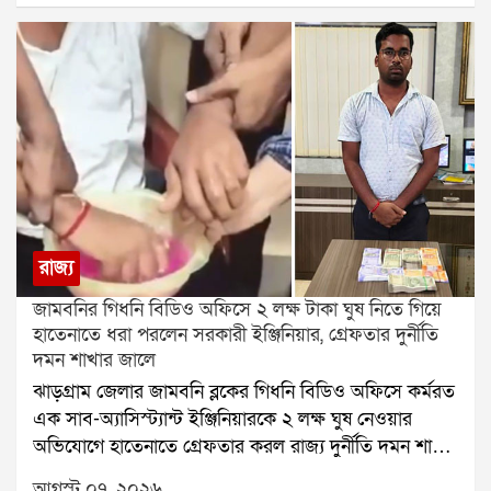
অনৈতিক কাজ করানো হচ্ছিল। যদিও সায়ন দে তাঁর বিরুদ্ধে
জানিয়েছেন। তাঁদের দাবি, প্রধান শিক্ষক হিসেবে নজরুল
ওঠা সমস্ত অভিযোগ অস্বীকার করেছেন।স্থানীয় বাসিন্দাদের
ইসলাম অত্যন্ত দায়িত্বশীল ছিলেন। স্কুলের কাজ নিয়েই ব্যস্ত
দাবি, বহুদিন ধরেই ওই গেস্ট হাউসে অনৈতিক কার্যকলাপ
থাকতেন তিনি। তাঁর সঙ্গে কারও কোনও ঝামেলা ছিল বলে
চলছিল। একাধিকবার থানায় অভিযোগ জানানো হলেও আগে
তাঁরা জানেন না।এক শিক্ষক বলেন, প্রধান শিক্ষক হিসেবে
কোনও পদক্ষেপ করা হয়নি বলে অভিযোগ। সরকার
নজরুল ইসলাম খুবই ভালো এবং কর্তব্যপরায়ণ ছিলেন।
পরিবর্তনের পর বিধাননগর গোয়েন্দা শাখার পুলিশ অভিযান
সবসময় স্কুলের কাজ নিয়েই ব্যস্ত থাকতেন। এমন একজন
চালিয়ে কয়েকজন মহিলা ও নাবালিকাকে উদ্ধার করে। পরে
মানুষকে কেন গুলি করা হল, তা তাঁরা বুঝতে পারছেন না।
তাঁদের বয়ান নেওয়া হয়। তদন্তের ভিত্তিতে সায়ন দে এবং
ঘটনাকে ঘিরে ইসলামপুরে ব্যাপক চাঞ্চল্য ছড়িয়েছে। আরও
অনির্বাণ নামে আরও এক ব্যক্তিকে গ্রেফতার করে আদালতে
জানা গিয়েছে, যে মাদারিপুর এলাকায় এদিন প্রধান শিক্ষককে
তোলা হয়েছে।এই ঘটনায় বিজেপির স্থানীয় নেতৃত্ব দাবি
গুলি করা হয়েছে, তার কাছেই এর আগে একটি হোটেলে এক
রাজ্য
করেছে, দীর্ঘদিন ধরেই এলাকার মানুষ অভিযোগ জানিয়ে
তৃণমূল নেতা গুলিবিদ্ধ হয়েছিলেন। পরপর এমন ঘটনায় ওই
জামবনির গিধনি বিডিও অফিসে ২ লক্ষ টাকা ঘুষ নিতে গিয়ে
আসছিলেন। তাঁদের অভিযোগ, রাজনৈতিক প্রভাবের কারণে
এলাকায় নিরাপত্তা নিয়ে নতুন করে প্রশ্ন উঠেছে। তবে
হাতেনাতে ধরা পরলেন সরকারী ইঞ্জিনিয়ার, গ্রেফতার দুর্নীতি
আগে কোনও ব্যবস্থা নেওয়া হয়নি। যদিও এই অভিযোগের
শনিবারের হামলার সঙ্গে আগের ঘটনার কোনও যোগ রয়েছে
দমন শাখার জালে
সত্যতা আদালতে প্রমাণিত হয়নি।অন্যদিকে আদালতে নিয়ে
কি না, তা এখনও স্পষ্ট নয়। পুলিশ পুরো বিষয়টি খতিয়ে
ঝাড়গ্রাম জেলার জামবনি ব্লকের গিধনি বিডিও অফিসে কর্মরত
যাওয়ার পথে সায়ন দে দাবি করেন, ওই গেস্ট হাউস তাঁর কি
দেখছে।
এক সাব-অ্যাসিস্ট্যান্ট ইঞ্জিনিয়ারকে ২ লক্ষ ঘুষ নেওয়ার
না, সেটাই জানতে পুলিশ তাঁকে নিয়ে এসেছে। তাঁর কথায়,
অভিযোগে হাতেনাতে গ্রেফতার করল রাজ্য দুর্নীতি দমন শাখা
কোনও প্রমাণ পাওয়া যায়নি। তদন্তের পরই প্রকৃত সত্য সামনে
(Anti-Corruption Branch বা ACB)। বুধবার বিকেলে
আসবে।এই ঘটনাকে ঘিরে সল্টলেকে নতুন করে রাজনৈতিক
আগস্ট ০৭, ২০২৬