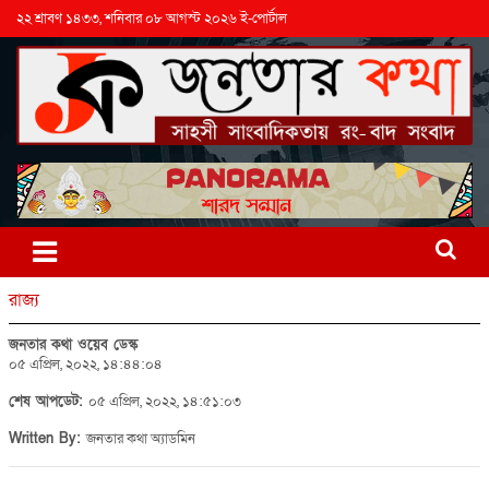
২২ শ্রাবণ ১৪৩৩, শনিবার ০৮ আগস্ট ২০২৬ ই-পোর্টাল
রাজ্য
জনতার কথা ওয়েব ডেস্ক
০৫ এপ্রিল, ২০২২, ১৪:৪৪:০৪
শেষ আপডেট:
০৫ এপ্রিল, ২০২২, ১৪:৫১:০৩
Written By:
জনতার কথা অ্যাডমিন