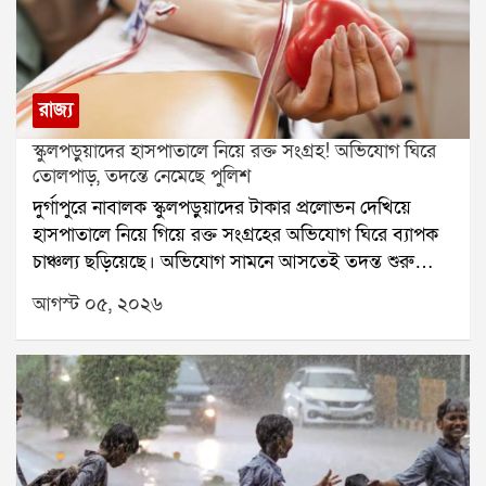
রাজ্য
স্কুলপড়ুয়াদের হাসপাতালে নিয়ে রক্ত সংগ্রহ! অভিযোগ ঘিরে
তোলপাড়, তদন্তে নেমেছে পুলিশ
দুর্গাপুরে নাবালক স্কুলপড়ুয়াদের টাকার প্রলোভন দেখিয়ে
হাসপাতালে নিয়ে গিয়ে রক্ত সংগ্রহের অভিযোগ ঘিরে ব্যাপক
চাঞ্চল্য ছড়িয়েছে। অভিযোগ সামনে আসতেই তদন্ত শুরু
করেছে পুলিশ। একই সঙ্গে এই ঘটনার সঙ্গে কারা জড়িত, তা
আগস্ট ০৫, ২০২৬
খতিয়ে দেখা হচ্ছে।অভিযোগ, দুর্গাপুরের ইস্পাত নগরীর একটি
বেসরকারি স্কুলের তিন নাবালক পড়ুয়াকে টাকার লোভ দেখিয়ে
বিধাননগরের একটি বেসরকারি হাসপাতালে নিয়ে যাওয়া হয়।
সেখানে এক রোগীর আত্মীয় পরিচয়ে তাঁদের রক্তদান করানো
হয়েছে বলে অভিযোগ। আরও অভিযোগ, সরকারি নথিতে
তাঁদের প্রকৃত বয়স পরিবর্তন করে প্রাপ্তবয়স্ক হিসেবে দেখানো
হয়েছিল।এই ঘটনার নেপথ্যে ওই স্কুলেরই এক প্রাক্তন ছাত্রের