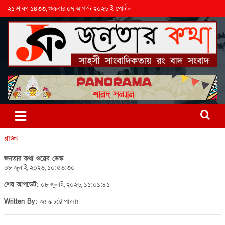
২১ শ্রাবণ ১৪৩৩, শুক্রবার ০৭ আগস্ট ২০২৬ ই-পোর্টাল
রাজ্য
জনতার কথা ওয়েব ডেস্ক
০৮ জুলাই, ২০২৬, ১০:৫৬:৩০
শেষ আপডেট:
০৮ জুলাই, ২০২৬, ১১:০১:৪১
Written By:
জয়ন্ত চট্টোপাধ্যায়