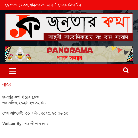
২২ শ্রাবণ ১৪৩৩, শনিবার ০৮ আগস্ট ২০২৬ ই-পোর্টাল
রাজ্য
জনতার কথা ওয়েব ডেস্ক
৩০ এপ্রিল, ২০২৫, ২৩:৩২:৫৪
শেষ আপডেট:
৩০ এপ্রিল, ২০২৫, ২৩:৩৬:১৫
Written By:
শতাব্দী পাল ঘোষ