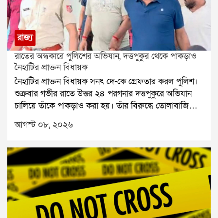
রাজ্য
রাতের অন্ধকারে পুলিশের অভিযান, দত্তপুকুর থেকে পাকড়াও
নৈহাটির প্রাক্তন বিধায়ক
নৈহাটির প্রাক্তন বিধায়ক সনৎ দে-কে গ্রেফতার করল পুলিশ।
শুক্রবার গভীর রাতে উত্তর ২৪ পরগনার দত্তপুকুরে অভিযান
চালিয়ে তাঁকে পাকড়াও করা হয়। তাঁর বিরুদ্ধে তোলাবাজি
এবং ভোট পরবর্তী হিংসার অভিযোগ রয়েছে বলে পুলিশ সূত্রে
আগস্ট ০৮, ২০২৬
জানা গিয়েছে। শনিবার তাঁকে বারাকপুর আদালতে তোলা
হবে।২০২৪ সালের উপনির্বাচনে নৈহাটি বিধানসভা কেন্দ্র
থেকে জয়ী হয়েছিলেন সনৎ দে। তবে তার আগে থেকেই তাঁর
বিরুদ্ধে একাধিক অভিযোগ উঠেছিল। স্থানীয় সূত্রে তাঁর
বিরুদ্ধে তোলাবাজি এবং জমি দখলের অভিযোগ ছিল বলে
জানা যায়। ২০২১ সালের বিধানসভা নির্বাচনের পর ভোট
পরবর্তী হিংসার ঘটনাতেও তাঁর নাম জড়িয়েছিল বলে
অভিযোগ।২০২৬ সালের বিধানসভা নির্বাচনের পর রাজ্যে