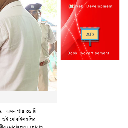
ে। এমন প্রায় ৩১ টি
িশ। ওই মোবাইলগুলির
ূজারীর মোবাইলও। খোয়াও