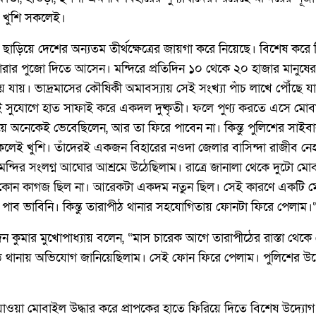
 খুশি সকলেই।
 ছাড়িয়ে দেশের অন্যতম তীর্থক্ষেত্রের জায়গা করে নিয়েছে। বিশেষ করে 
তারার পুজো দিতে আসেন। মন্দিরে প্রতিদিন ১০ থেকে ২০ হাজার মানুষ
 যায়। ভাদ্রমাসের কৌষিকী অমাবস্যায় সেই সংখ্যা পাঁচ লাখে পৌঁছে যায়।
 সেই সুযোগে হাত সাফাই করে একদল দুষ্কৃতী। ফলে পুণ্য করতে এসে মো
খুইয়ে অনেকেই ভেবেছিলেন, আর তা ফিরে পাবেন না। কিন্তু পুলিশের সাই
কলেই খুশি। তাঁদেরই একজন বিহারের নওদা জেলার বাসিন্দা রাজীব নেহা
ন্দির সংলগ্ন আঘোর আশ্রমে উঠেছিলাম। রাত্রে জানালা থেকে দুটো মো
কোন কাগজ ছিল না। আরেকটা একদম নতুন ছিল। সেই কারণে একটি ম
পাব ভাবিনি। কিন্তু তারাপীঠ থানার সহযোগিতায় ফোনটা ফিরে পেলাম।
্দন কুমার মুখোপাধ্যায় বলেন, “মাস চারেক আগে তারাপীঠের রাস্তা থে
াপীঠ থানায় অভিযোগ জানিয়েছিলাম। সেই ফোন ফিরে পেলাম। পুলিশের উদ
 যাওয়া মোবাইল উদ্ধার করে প্রাপকের হাতে ফিরিয়ে দিতে বিশেষ উদ্