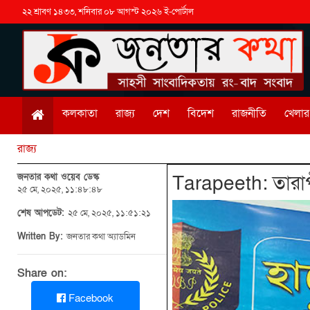
২২ শ্রাবণ ১৪৩৩, শনিবার ০৮ আগস্ট ২০২৬ ই-পোর্টাল
কলকাতা
রাজ্য
দেশ
বিদেশ
রাজনীতি
খেলার 
রাজ্য
জনতার কথা ওয়েব ডেস্ক
Tarapeeth: তারাপীঠ
২৫ মে, ২০২৫, ১১:৪৮:৪৮
শেষ আপডেট:
২৫ মে, ২০২৫, ১১:৫১:২১
Written By:
জনতার কথা অ্যাডমিন
Share on:
Facebook