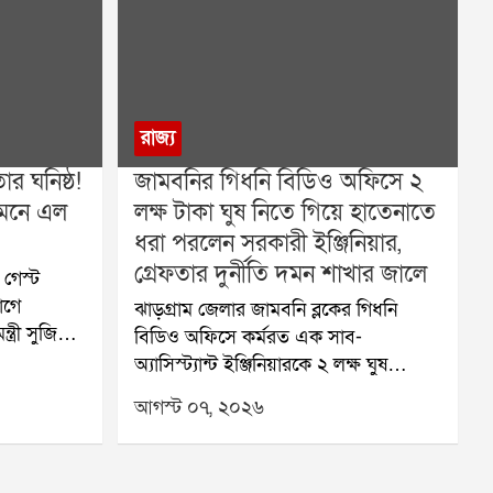
রাজ্য
র ঘনিষ্ঠ!
জামবনির গিধনি বিডিও অফিসে ২
ামনে এল
লক্ষ টাকা ঘুষ নিতে গিয়ে হাতেনাতে
ধরা পরলেন সরকারী ইঞ্জিনিয়ার,
গ্রেফতার দুর্নীতি দমন শাখার জালে
গেস্ট
োগে
ঝাড়গ্রাম জেলার জামবনি ব্লকের গিধনি
্ত্রী সুজিত
বিডিও অফিসে কর্মরত এক সাব-
ন দে। তাঁর
অ্যাসিস্ট্যান্ট ইঞ্জিনিয়ারকে ২ লক্ষ ঘুষ
 করেছে
নেওয়ার অভিযোগে হাতেনাতে গ্রেফতার
আগস্ট ০৭, ২০২৬
ে দীর্ঘদিন
করল রাজ্য দুর্নীতি দমন শাখা (Anti-
দের দিয়ে
Corruption Branch বা ACB)। বুধবার
যদিও সায়ন
বিকেলে বিশেষ ফাঁদ পেতে এই অভিযান