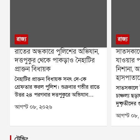
রাজ্য
রাজ্য
রাতের অন্ধকারে পুলিশের অভিযান,
সাতসকালে
দত্তপুকুর থেকে পাকড়াও নৈহাটির
যাওয়ার প
প্রাক্তন বিধায়ক
নিশানা, 
হাসপাতা
নৈহাটির প্রাক্তন বিধায়ক সনৎ দে-কে
গ্রেফতার করল পুলিশ। শুক্রবার গভীর রাতে
সাতসকালে 
উত্তর ২৪ পরগনার দত্তপুকুরে অভিযান
চাঞ্চল্য ছড়
চালিয়ে তাঁকে পাকড়াও করা হয়। তাঁর
দুষ্কৃতীদে
আগস্ট ০৮, ২০২৬
বিরুদ্ধে তোলাবাজি এবং ভোট পরবর্তী
প্রধান শিক
আগস্ট ০৮,
হিংসার অভিযোগ রয়েছে বলে পুলিশ সূত্রে
মাদারিপুর 
জানা গিয়েছে। শনিবার তাঁকে বারাকপুর
গুলিবিদ্ধ 
আদালতে তোলা হবে।২০২৪ সালের
তিনি রামগঞ্
ট্রেন্ডিং