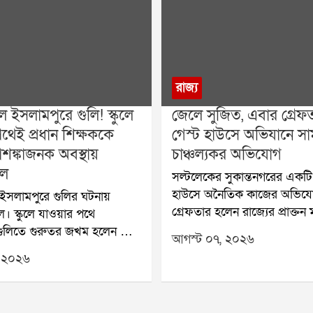
রাজ্য
 ইসলামপুরে গুলি! স্কুলে
জেলে সুজিত, এবার গ্রেফতা
থেই প্রধান শিক্ষককে
গেস্ট হাউসে অভিযানে স
আশঙ্কাজনক অবস্থায়
চাঞ্চল্যকর অভিযোগ
লে
সল্টলেকের সুকান্তনগরের একটি 
হাউসে অনৈতিক কাজের অভিয
ইসলামপুরে গুলির ঘটনায়
গ্রেফতার হলেন রাজ্যের প্রাক্তন মন
াল। স্কুলে যাওয়ার পথে
বসুর ঘনিষ্ঠ হিসেবে পরিচিত সায়
র গুলিতে গুরুতর জখম হলেন এক
আগস্ট ০৭, ২০২৬
সঙ্গে আরও একজনকে গ্রেফতার
্ষক। শনিবার সকালে ইসলামপুরের
 ২০২৬
পুলিশ। অভিযোগ, ওই গেস্ট হাউস
এলাকায় এই ঘটনা ঘটে।
ধরে দেহ ব্যবসা এবং নাবালিকা
শিক্ষকের নাম নজরুল ইসলাম।
অনৈতিক কাজ করানো হচ্ছিল। 
জের রাজাভিম প্রাথমিক