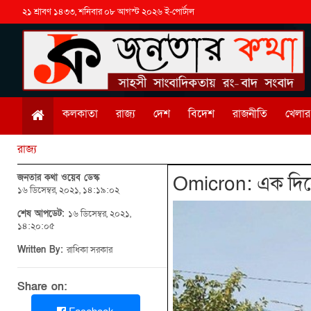
২১ শ্রাবণ ১৪৩৩, শনিবার ০৮ আগস্ট ২০২৬ ই-পোর্টাল
কলকাতা
রাজ্য
দেশ
বিদেশ
রাজনীতি
খেলার 
রাজ্য
জনতার কথা ওয়েব ডেস্ক
Omicron: এক দিনে
১৬ ডিসেম্বর, ২০২১, ১৪:১৯:০২
শেষ আপডেট:
১৬ ডিসেম্বর, ২০২১,
১৪:২০:০৫
Written By:
রাধিকা সরকার
Share on: