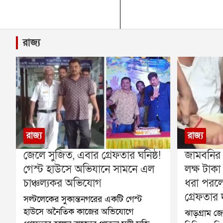
রাজ্য
রাজ্য
রাজ্য
জেলে সুজিত, এবার গ্রেফতার ঘনিষ্ঠ!
জামবনির
গেস্ট হাউসে অভিযানে সামনে এল
লক্ষ টাকা
চাঞ্চল্যকর অভিযোগ
ধরা পরলেন
গ্রেফতার 
সল্টলেকের সুকান্তনগরের একটি গেস্ট
হাউসে অনৈতিক কাজের অভিযোগে
ঝাড়গ্রাম জ