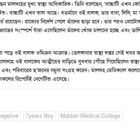
ন মালদহের মুখ্য স্বাস্থ্য আধিকারিক। তিনি বলেছেন, ‘বাচ্চাটি এখন ক
ভ। বাচ্চাটি এখন ভাল আছে। বতর্মানে ওই বালক, তার বাবা, দিদি, মা
য়েছেন। রাজ্যের নির্দেশ পেলে তাঁদের ছাড়া হবে। তার পরও প্রোটোক
ান্তের সংস্পর্শে যাঁরা এসেছিলেন তাঁদের খোঁজ চালানো হচ্ছে এবং তা
পড়ে ওই বালক ওমিক্রন আক্রান্ত। তেলঙ্গানার স্বাস্থ্য দপ্তর সেই খবর জানি
লদহে ওই বালকের আত্মীয়ের বাড়িতে বুধবার পৌঁছে গিয়েছিলেন স্বাস্থ্
এবং পরিবারের ছ’জনের নমুনা সংগ্রহ করেন। মালদহ মেডিক্যাল কলেজে
 সকলের রিপোর্টই নেগেটিভ এসেছে।
egetive
7years Boy
Maldah Medical College