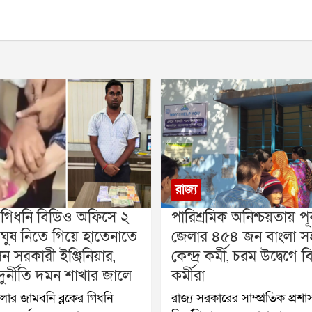
রাজ্য
 গিধনি বিডিও অফিসে ২
পারিশ্রমিক অনিশ্চয়তায় পূর
 ঘুষ নিতে গিয়ে হাতেনাতে
জেলার ৪৫৪ জন বাংলা সহ
 সরকারী ইঞ্জিনিয়ার,
কেন্দ্র কর্মী, চরম উদ্বেগে
দুর্নীতি দমন শাখার জালে
কর্মীরা
েলার জামবনি ব্লকের গিধনি
রাজ্য সরকারের সাম্প্রতিক প্রশ