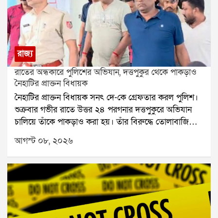
রাজ্য
রাতের অন্ধকারে পুলিশের অভিযান, দত্তপুকুর থেকে পাকড়াও
নৈহাটির প্রাক্তন বিধায়ক
নৈহাটির প্রাক্তন বিধায়ক সনৎ দে-কে গ্রেফতার করল পুলিশ।
শুক্রবার গভীর রাতে উত্তর ২৪ পরগনার দত্তপুকুরে অভিযান
চালিয়ে তাঁকে পাকড়াও করা হয়। তাঁর বিরুদ্ধে তোলাবাজি
এবং ভোট পরবর্তী হিংসার অভিযোগ রয়েছে বলে পুলিশ সূত্রে
আগস্ট ০৮, ২০২৬
জানা গিয়েছে। শনিবার তাঁকে বারাকপুর আদালতে তোলা
হবে।২০২৪ সালের উপনির্বাচনে নৈহাটি বিধানসভা কেন্দ্র
থেকে জয়ী হয়েছিলেন সনৎ দে। তবে তার আগে থেকেই তাঁর
বিরুদ্ধে একাধিক অভিযোগ উঠেছিল। স্থানীয় সূত্রে তাঁর
বিরুদ্ধে তোলাবাজি এবং জমি দখলের অভিযোগ ছিল বলে
জানা যায়। ২০২১ সালের বিধানসভা নির্বাচনের পর ভোট