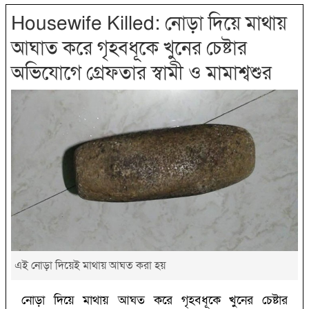
Housewife Killed: নোড়া দিয়ে মাথায়
আঘাত করে গৃহবধূকে খুনের চেষ্টার
অভিযোগে গ্রেফতার স্বামী ও মামাশ্বশুর
এই নোড়া দিয়েই মাথায় আঘত করা হয়
নোড়া দিয়ে মাথায় আঘত করে গৃহবধূকে খুনের চেষ্টার