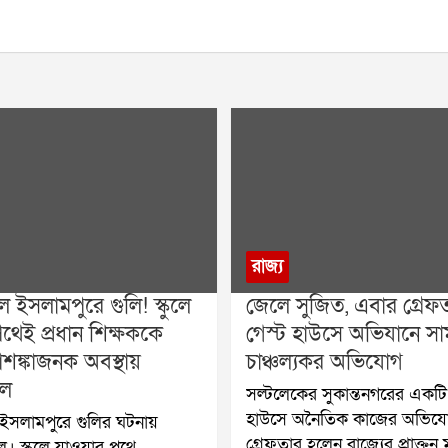
রাজ্য
 ইসলামপুরে গুলি! স্কুলে
জেলে সুজিত, এবার গ্রেফতা
থেই প্রধান শিক্ষককে
গেস্ট হাউসে অভিযানে স
আশঙ্কাজনক অবস্থায়
চাঞ্চল্যকর অভিযোগ
লে
সল্টলেকের সুকান্তনগরের একটি 
হাউসে অনৈতিক কাজের অভিয
ইসলামপুরে গুলির ঘটনায়
গ্রেফতার হলেন রাজ্যের প্রাক্তন মন
াল। স্কুলে যাওয়ার পথে