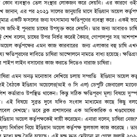
ার কোন ব্যবস্থাও তেল সংস্থার লোকজন করে দেয়নি। এর কারণে ও
খ জানান, এর পর ২০২১ সালের জানুয়ারি মাসে ইণ্ডিয়ান অয়েল কর্তৃপক
মাত্র একটি ফসলের জন্য যৎসামান্য ক্ষতিপূণের ব্যবস্থা করে। একই ভ
 চাষ জমি-ই পুনরায় চাষের উপযুক্ত করে দেয়নি। তার জন্য আবারও চাষ
ল্টু শেখ বলেন, চাষের উপর নির্ভর করেই কৈয়র, গোপালপুর সহ আশপ
য়ান অয়েল কর্তৃপক্ষের এমন কাজ কারবারের জন্য এলাকার বহু চাষি 
্য ক্ষতিপূরণের দাবিতে চাষিরা আন্দোলনে নামতে বাধ্য হয়েছে। ক্ষতিগ্রস্ত 
ের পাইপ লাইন বসানোর কাজ করতে দিতেও নারাজ চাষিরা।
ে চাষিরা এমন অনড় মনোভাব দেখিয়ে চলায় সম্প্রতি ইণ্ডিয়ান অয়েল কর্
েই বৈঠকে ইণ্ডিয়ান অয়েলের(আই ও সি এল) ডেপুটি জেনারেল ম্যানেজার
 কর্তারাও উপস্থিত থাকেন। কিন্তু সঠিক ক্ষতিপূরণ মূল্য বিষয়ে সুস্পষ
া। এই বিষয়ে সুব্রত দুবে যদিও সংবাদ মাধ্যমের কাছে কিছু বলত
িভ লেবেল দেখছে’। তবে ব্লক প্রশাসনের এক আধিকারিক ও খণ্ডঘোষের
ইণ্ডিয়ান অয়েল কর্তৃপক্ষকেই দায়ী করেছেন। এনারা বলেন, চাষিরা নেজ্য
ণ মূল্য নির্ধারণ নিয়ে ইণ্ডিয়ান অয়েল কর্তৃপক্ষ ভুলভাল কাজ করেছে । তা
মধ্যে দ্বন্দ্ব তৈরি হয়েছে। এই দ্বন্দ্ব দ্রুত মেটানো না গেলে জুলাই 