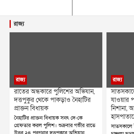
রাজ্য
রাজ্য
রাজ্য
রাতের অন্ধকারে পুলিশের অভিযান,
সাতসকালে
দত্তপুকুর থেকে পাকড়াও নৈহাটির
যাওয়ার প
প্রাক্তন বিধায়ক
নিশানা, 
হাসপাতা
নৈহাটির প্রাক্তন বিধায়ক সনৎ দে-কে
গ্রেফতার করল পুলিশ। শুক্রবার গভীর রাতে
সাতসকালে 
উত্তর ২৪ পরগনার দত্তপুকুরে অভিযান
চাঞ্চল্য ছড়