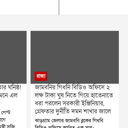
রাজ্য
র ঘনিষ্ঠ!
জামবনির গিধনি বিডিও অফিসে ২
ামনে এল
লক্ষ টাকা ঘুষ নিতে গিয়ে হাতেনাতে
ধরা পরলেন সরকারী ইঞ্জিনিয়ার,
গ্রেফতার দুর্নীতি দমন শাখার জালে
গেস্ট
োগে
ঝাড়গ্রাম জেলার জামবনি ব্লকের গিধনি
্ত্রী সুজিত
বিডিও অফিসে কর্মরত এক সাব-