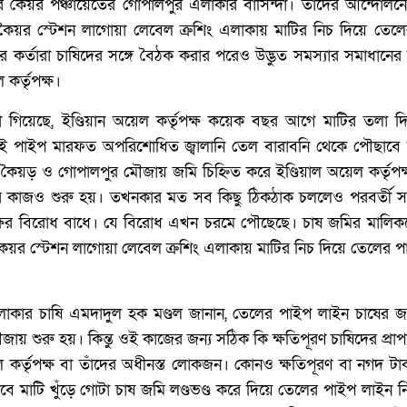
ব্লকের কৈয়র পঞ্চায়েতের গোপালপুর এলাকার বাসিন্দা। তাঁদের আন্দ
র কৈয়র স্টেশন লাগোয়া লেবেল ক্রশিং এলাকায় মাটির নিচ দিয়ে তে
র কর্তারা চাষিদের সঙ্গে বৈঠক করার পরেও উদ্ভুত সমস্যার সমাধানের 
কর্তৃপক্ষ।
 জানা গিয়েছে, ইণ্ডিয়ান অয়েল কর্তৃপক্ষ কয়েক বছর আগে মাটির তলা
ই পাইপ মারফত অপরিশোধিত জ্বালানি তেল বারাবনি থেকে পৌছাবে
 কৈয়ড় ও গোপালপুর মৌজায় জমি চিহ্নিত করে ইণ্ডিয়াল অয়েল কর্তৃপক
কাজও শুরু হয়। তখনকার মত সব কিছু ঠিকঠাক চললেও পরবর্তী সময়
তৃপক্ষের বিরোধ বাধে। যে বিরোধ এখন চরমে পৌছেছে। চাষ জমির মাল
 কৈয়র স্টেশন লাগোয়া লেবেল ক্রশিং এলাকায় মাটির নিচ দিয়ে তেলের
কার চাষি এমদাদুল হক মণ্ডল জানান, তেলের পাইপ লাইন চাষের জমি
শুরু হয়। কিন্তু ওই কাজের জন্য সঠিক কি ক্ষতিপূরণ চাষিদের প্রাপ্য স
ল কর্তৃপক্ষ বা তাঁদের অধীনস্ত লোকজন। কোনও ক্ষতিপূরণ বা নগদ টা
বে মাটি খুঁড়ে গোটা চাষ জমি লণ্ডভণ্ড করে দিয়ে তেলের পাইপ লাইন