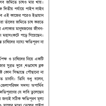
ইসব জমিতে চাষও মার খায়।
্ষ দিতীয় পর্যায়ে পাইপ লাইন
াবে এই কাজের পরেও ইণ্ডায়ান
িরা তাঁদের জমিতে চাষ করতে
াশ এলাকার মানুষজনের জীবন-
এখন মহাসংকটে পড়ে গিয়েছেন।
চাষিদের ন্যায্য ক্ষতিপূরণ না
তৃপক্ষ ও চাষিদের নিয়ে একটি
 সুব্রত দুবে ,খণ্ডঘোষ ব্লক
্ট কোন সিদ্ধান্তে পৌছানো না
ে চাননি। তিনি শুধু বলেন,
 জেলাপরিষদ সদস্য অপার্থিব
ক্ষতিপূরণের যে দাবি তুলেছেন
র জন্যই সঠিক ক্ষতিপূরণ মূল্য
২০২২ সালের মধ্যে তেলের পাইপ