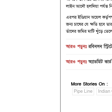
লাইন আদৌ হলদিয়া পর্যন্ত নি
এরপর ইণ্ডিয়ান অয়েল কর্তৃপ
জন্য চাষের যে ক্ষতি হবে তা
তাঁদের জমির মাটি খুঁড়ে ত
আরও পড়ুনঃ
রবিনসন স্ট্রি
আরও পড়ুনঃ
অ্যাডমিট কার্ড
More Stories On
:
Pipe Line
Indian