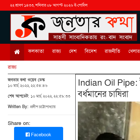
২২ শ্রাবণ ১৪৩৩, শনিবার ০৮ আগস্ট ২০২৬ ই-পোর্টাল
কলকাতা
রাজ্য
দেশ
বিদেশ
রাজনীতি
খেলার 
রাজ্য
জনতার কথা ওয়েব ডেস্ক
Indian Oil Pipe: 
১০ মার্চ, ২০২২, ২২:৫৪:৪৬
বর্ধমানের চাষিরা
শেষ আপডেট:
১০ মার্চ, ২০২২, ২২:৫৯:৩৩
Written By:
প্রদীপ চট্টোপাধ্যায়
Share on:
Facebook