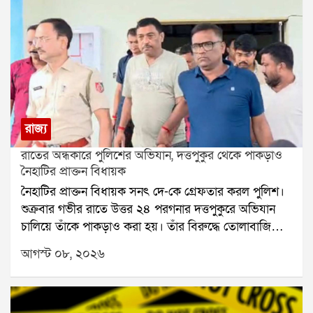
রাজ্য
রাতের অন্ধকারে পুলিশের অভিযান, দত্তপুকুর থেকে পাকড়াও
নৈহাটির প্রাক্তন বিধায়ক
নৈহাটির প্রাক্তন বিধায়ক সনৎ দে-কে গ্রেফতার করল পুলিশ।
শুক্রবার গভীর রাতে উত্তর ২৪ পরগনার দত্তপুকুরে অভিযান
চালিয়ে তাঁকে পাকড়াও করা হয়। তাঁর বিরুদ্ধে তোলাবাজি
এবং ভোট পরবর্তী হিংসার অভিযোগ রয়েছে বলে পুলিশ সূত্রে
আগস্ট ০৮, ২০২৬
জানা গিয়েছে। শনিবার তাঁকে বারাকপুর আদালতে তোলা
হবে।২০২৪ সালের উপনির্বাচনে নৈহাটি বিধানসভা কেন্দ্র
থেকে জয়ী হয়েছিলেন সনৎ দে। তবে তার আগে থেকেই তাঁর