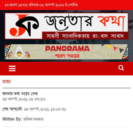
২৩ শ্রাবণ ১৪৩৩, রবিবার ০৯ আগস্ট ২০২৬ ই-পোর্টাল
রাজ্য
জনতার কথা ওয়েব ডেস্ক
২৪ আগস্ট, ২০২১, ০৮:৩৩:৪৬
শেষ আপডেট:
২৪ আগস্ট, ২০২১, ১২:০৫:৩১
Written By:
রাধিকা সরকার