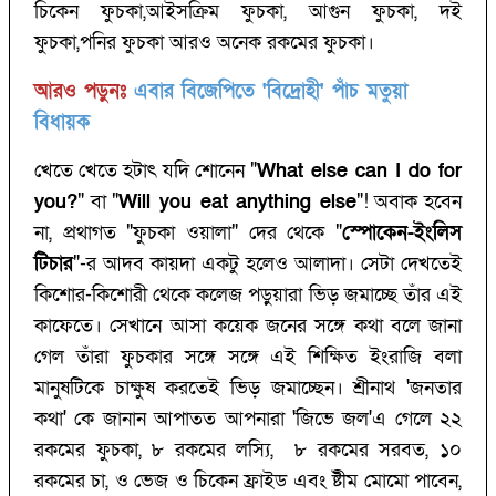
চিকেন ফুচকা,আইসক্রিম ফুচকা, আগুন ফুচকা, দই
ফুচকা,পনির ফুচকা আরও অনেক রকমের ফুচকা।
আরও পড়ুনঃ
এবার বিজেপিতে 'বিদ্রোহী' পাঁচ মতুয়া
বিধায়ক
খেতে খেতে হটাৎ যদি শোনেন "
What else can I do for
you?
" বা "
Will you eat anything else
"! অবাক হবেন
না, প্রথাগত "ফুচকা ওয়ালা" দের থেকে "
স্পোকেন-ইংলিস
টিচার
"-র আদব কায়দা একটু হলেও আলাদা। সেটা দেখতেই
কিশোর-কিশোরী থেকে কলেজ পড়ুয়ারা ভিড় জমাচ্ছে তাঁর এই
কাফেতে। সেখানে আসা কয়েক জনের সঙ্গে কথা বলে জানা
গেল তাঁরা ফুচকার সঙ্গে সঙ্গে এই শিক্ষিত ইংরাজি বলা
মানুষটিকে চাক্ষুষ করতেই ভিড় জমাচ্ছেন। শ্রীনাথ 'জনতার
কথা' কে জানান আপাতত আপনারা 'জিভে জল'এ গেলে ২২
রকমের ফুচকা, ৮ রকমের লস্যি, ৮ রকমের সরবত, ১০
রকমের চা, ও ভেজ ও চিকেন ফ্রাইড এবং ষ্টীম মোমো পাবেন,