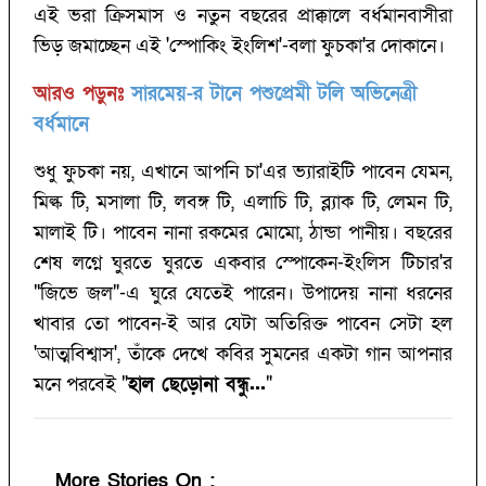
এই ভরা ক্রিসমাস ও নতুন বছরের প্রাক্কালে বর্ধমানবাসীরা
ভিড় জমাচ্ছেন এই 'স্পোকিং ইংলিশ'-বলা ফুচকা'র দোকানে।
আরও পড়ুনঃ
সারমেয়-র টানে পশুপ্রেমী টলি অভিনেত্রী
বর্ধমানে
শুধু ফুচকা নয়, এখানে আপনি চা'এর ভ্যারাইটি পাবেন যেমন,
মিল্ক টি, মসালা টি, লবঙ্গ টি, এলাচি টি, ব্ল্যাক টি, লেমন টি,
মালাই টি। পাবেন নানা রকমের মোমো, ঠান্ডা পানীয়। বছরের
শেষ লগ্নে ঘুরতে ঘুরতে একবার স্পোকেন-ইংলিস টিচার'র
"জিভে জল"-এ ঘুরে যেতেই পারেন। উপাদেয় নানা ধরনের
খাবার তো পাবেন-ই আর যেটা অতিরিক্ত পাবেন সেটা হল
'আত্মবিশ্বাস', তাঁকে দেখে কবির সুমনের একটা গান আপনার
মনে পরবেই "
হাল ছেড়োনা বন্ধু...
"
More Stories On
: