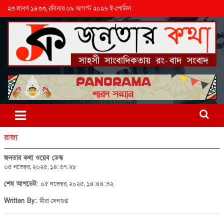
২৩ শ্রাবণ ১৪৩৩, রবিবার ০৯ আগস্ট ২০২৬ ই-পোর্টাল
রাজ্য
জনতার কথা ওয়েব ডেস্ক
০৫ নভেম্বর, ২০২৫, ১৪:৩৭:২৮
শেষ আপডেট:
০৫ নভেম্বর, ২০২৫, ১৪:৪৪:৩২
Written By:
মীরা সেনগুপ্ত