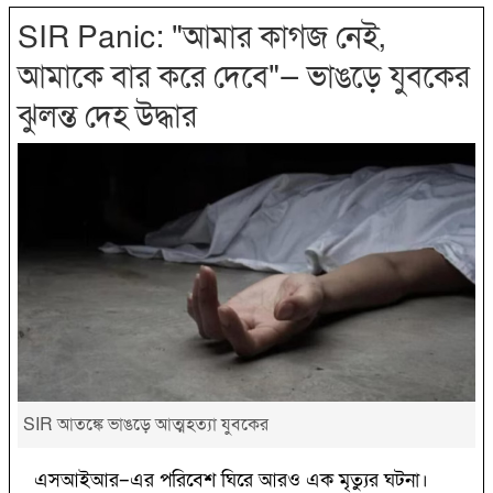
SIR Panic: "আমার কাগজ নেই,
আমাকে বার করে দেবে"— ভাঙড়ে যুবকের
ঝুলন্ত দেহ উদ্ধার
SIR আতঙ্কে ভাঙড়ে আত্মহত্যা যুবকের
এসআইআর–এর পরিবেশ ঘিরে আরও এক মৃত্যুর ঘটনা।