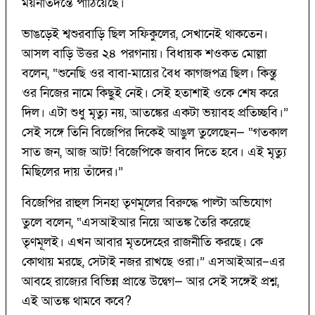
ময়নাতদন্তে পাঠিয়েছে।
ভাঙড়েই শ্বশুরবাড়ি ছিল সফিকুলের, সেখানেই থাকতেন।
আসল বাড়ি উত্তর ২৪ পরগনায়। বিধায়ক শওকত মোল্লা
বলেন, “শুনেছি ওর বাবা-মায়ের বৈধ কাগজপত্র ছিল। কিন্তু
ওর নিজের নামে কিছুই নেই। সেই হতাশাই ওকে শেষ করে
দিল। এটা শুধু মৃত্যু নয়, আতঙ্কের একটা ভয়াবহ প্রতিচ্ছবি।”
সেই সঙ্গে তিনি বিজেপির দিকেই আঙুল তুলেছেন— “গতকাল
সাত জন, আজ আট! বিজেপিকে জবাব দিতে হবে। এই মৃত্যু
মিছিলের দায় তাঁদের।”
বিজেপির রাহুল সিনহা তৃণমূলের বিরুদ্ধে পাল্টা অভিযোগ
তুলে বলেন, “এসআইআর নিয়ে আতঙ্ক তৈরি করেছে
তৃণমূলই। এখন আবার মৃতদেহের রাজনীতি করছে। কে
কোথায় মরছে, সেটাই নজর রাখছে ওরা।” এসআইআর–এর
আবহে রাজ্যের বিভিন্ন প্রান্তে উদ্বেগ— আর সেই সঙ্গেই প্রশ্ন,
এই আতঙ্ক থামবে কবে?