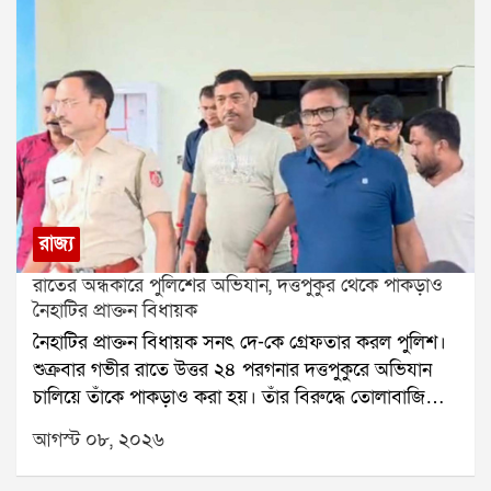
রাজ্য
রাতের অন্ধকারে পুলিশের অভিযান, দত্তপুকুর থেকে পাকড়াও
নৈহাটির প্রাক্তন বিধায়ক
নৈহাটির প্রাক্তন বিধায়ক সনৎ দে-কে গ্রেফতার করল পুলিশ।
শুক্রবার গভীর রাতে উত্তর ২৪ পরগনার দত্তপুকুরে অভিযান
চালিয়ে তাঁকে পাকড়াও করা হয়। তাঁর বিরুদ্ধে তোলাবাজি
এবং ভোট পরবর্তী হিংসার অভিযোগ রয়েছে বলে পুলিশ সূত্রে
আগস্ট ০৮, ২০২৬
জানা গিয়েছে। শনিবার তাঁকে বারাকপুর আদালতে তোলা
হবে।২০২৪ সালের উপনির্বাচনে নৈহাটি বিধানসভা কেন্দ্র