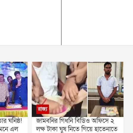
রাজ্য
র ঘনিষ্ঠ!
জামবনির গিধনি বিডিও অফিসে ২
ামনে এল
লক্ষ টাকা ঘুষ নিতে গিয়ে হাতেনাতে