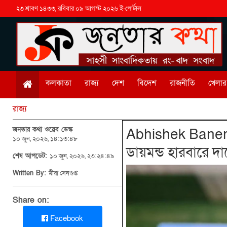
২৩ শ্রাবণ ১৪৩৩, রবিবার ০৯ আগস্ট ২০২৬ ই-পোর্টাল
কলকাতা
রাজ্য
দেশ
বিদেশ
রাজনীতি
খেলার 
রাজ্য
জনতার কথা ওয়েব ডেস্ক
Abhishek Banerje
১০ জুন, ২০২৬, ১৪:১৩:৪৮
ডায়মন্ড হারবারে
শেষ আপডেট:
১০ জুন, ২০২৬, ২৩:২৪:৪৯
Written By:
মীরা সেনগুপ্ত
Share on:
Facebook