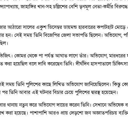
যোপাধ্যায়, জাহাঙ্গির খান-সহ চল্লিশের বেশি তৃণমূল নেতা-কর্মীর বিরু
জার আঠারো সালের একুশ ডিসেম্বর ডায়মন্ড হারবারের কপাটহাট মোড়ে
কার হন। সেই সময় তিনি বিজেপির জেলা সভাপতি ছিলেন। অভিযোগ, পর
েছিল।
জিৎ। কোমর থেকে পা পর্যন্ত আঘাত লাগে তাঁর। অভিযোগ, মারধরের ফল
 করা হয়েছিল বলে দাবি করেছেন তিনি। দীর্ঘদিন হাসপাতালে চিকিৎসাধ
ই সময় তিনি পুলিশের কাছে লিখিত অভিযোগ জানিয়েছিলেন। কিন্তু কো
র পর তিনি আবার এই ঘটনার বিচার চেয়ে পুলিশের দ্বারস্থ হয়েছেন।
হারবার থানায় নতুন করে অভিযোগ দায়ের করেন তিনি। সেখানে অভিষেক বন্দ্
েখ করা হয়েছে। পাশাপাশি আরও প্রায় দেড়শো জন অজ্ঞাতপরিচয় ব্যক্ত