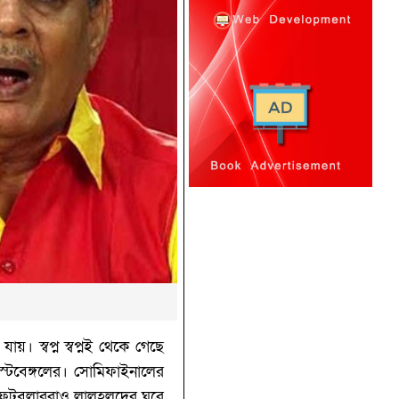
। স্বপ্ন স্বপ্নই থেকে গেছে
ইস্টবেঙ্গলের। সোমিফাইনালের
ন ফুটবলাররাও লালহলুদের ঘুরে