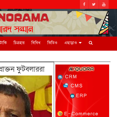
িটাকি
চিত্রহার
বিবিধ
ভিডিও
এছাড়াও
রাক্তন ফুটবলাররা