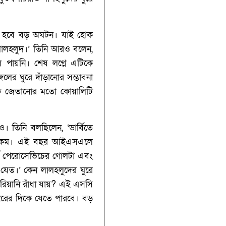
সেটা হবে বড় অঘটন। যাই হোক
লহলুদ।’‌ তিনি আরও বলেন,
ল পায়নি। শেষ লগ্নে এটিকে
ের ঘুরে দাঁড়ানোর সম্ভাবনা
কে জেতানোর মতো কোয়ালিটি
 তিনি বলছিলেন, ‘‌ডার্বিতে
খুবই কম। এই বছর আইএসএলে
র্ধে পেরোসেভিচের গোলটা এবং
যেত।’‌ কেন লালহলুদের ঘুরে
িরিয়ানি রাঁধা যায়?‌ এই এসসি
রের দিকে যেতে পারবে। বড়