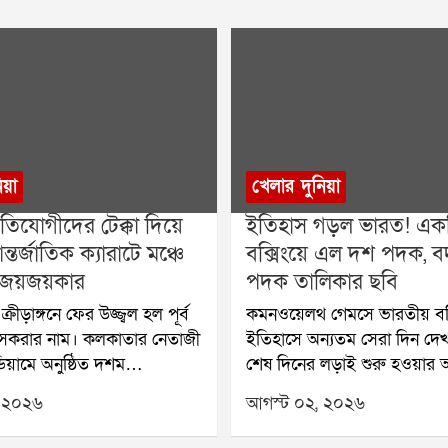
িয়া
খেলার দুনিয়া
রতিযোগীদের টেক্কা দিয়ে
ইতিহাস গড়ল ভারত! এক
্তর্জাতিক ক্যারাটে মঞ্চে
বক্সিংয়ে এল দশ পদক, 
 জয়জয়কার
পদক তালিকার ছবি
্রীড়াঙ্গনে ফের উজ্জ্বল হল পূর্ব
কমনওয়েলথ গেমসে ভারতীয় বক্
গুসকরার নাম। কলকাতার নেতাজী
ইতিহাসে অন্যতম সেরা দিন দে
ডিয়ামে অনুষ্ঠিত দশম
শেষ দিনের লড়াই শুরু হওয়ার
্যারাটে চ্যাম্পিয়নশিপে দুর্দান্ত
নিশ্চিত হয়ে গিয়েছিল, এবার এ
 ২০২৬
আগস্ট ০২, ২০২৬
 গুসকরার একটি ক্যারাটে
পদক জিততে চলেছেন ভারতের ব
ন্দ্রের প্রতিযোগীরা। দেশের
এর আগে কমনওয়েলথ গেমসে 