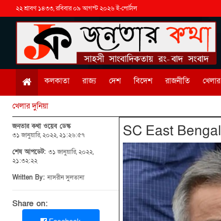
২২ শ্রাবণ ১৪৩৩, রবিবার ০৯ আগস্ট ২০২৬ ই-পোর্টাল
কলকাতা
রাজ্য
দেশ
বিদেশ
রাজনীতি
খেলার 
খেলার দুনিয়া
জনতার কথা ওয়েব ডেস্ক
SC East Bengal: ‌
৩১ জানুয়ারি, ২০২২, ২১:২৬:৫৭
শেষ আপডেট:
৩১ জানুয়ারি, ২০২২,
২১:৩২:২২
Written By:
নাসরীন সুলতানা
Share on: