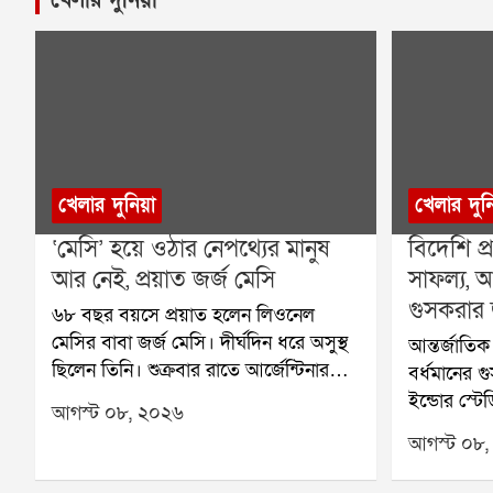
খেলার দুনিয়া
খেলার দুন
‘মেসি’ হয়ে ওঠার নেপথ্যের মানুষ
বিদেশি প্
আর নেই, প্রয়াত জর্জ মেসি
সাফল্য, আন
গুসকরার
৬৮ বছর বয়সে প্রয়াত হলেন লিওনেল
মেসির বাবা জর্জ মেসি। দীর্ঘদিন ধরে অসুস্থ
আন্তর্জাতিক ক
ছিলেন তিনি। শুক্রবার রাতে আর্জেন্টিনার
বর্ধমানের 
রোজারিও শহরের একটি চিকিৎসাকেন্দ্রে
ইন্ডোর স্টে
আগস্ট ০৮, ২০২৬
তাঁর মৃত্যু হয়েছে বলে মেসির পরিবারের
আন্তর্জাতিক ক
আগস্ট ০৮,
তরফে নিশ্চিত করা হয়েছে। তাঁর মৃত্যুতে
সাফল্য পেল
শোকের ছায়া নেমে এসেছে ফুটবল
প্রশিক্ষণ কে