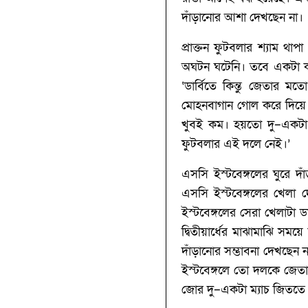
দাঁড়ানোর আশা দেখছেন না।
প্রাক্তন ফুটবলার শ্যাম থ
অঘটন ঘটেনি। তবে একটা ক
‘‌ডার্বিতে কিন্তু জেতার
মোহনবাগান গোল করে দিয়ে চ
খুবই কম। হয়তো দু–একটা 
ফুটবলার এই দলে নেই।’‌
এসসি ইস্টবেঙ্গলের ঘুরে দ
এসসি ইস্টবেঙ্গলের খেলা
ইস্টবেঙ্গলের সেরা খেলাটা 
দ্বিতীয়ার্ধের মাঝামাঝি স
দাঁড়ানোর সম্ভাবনা দেখছেন ন
ইস্টবেঙ্গলে তো দলকে জে
জোর দু–একটা ম্যাচ জিততে প