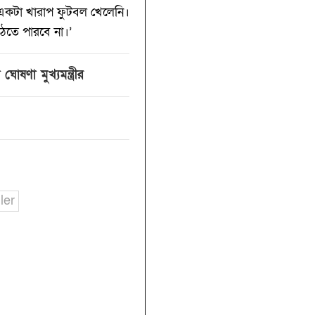
ব একটা খারাপ ফুটবল খেলেনি।
উঠতে পারবে না।’‌
োষণা মুখ্যমন্ত্রীর
ler