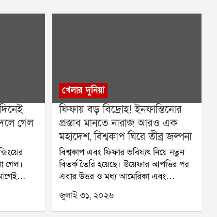
খেলার দুনিয়া
দিনেই
ফিফায় বড় বিদ্রোহ! ইনফান্তিনোর
বদলে গেল
প্রস্তাব মানতে নারাজ আরও এক
মহাদেশ, বিশ্বকাপ ঘিরে তীব্র জল্পনা
সিংয়ের
বিশ্বকাপ এবং ফিফার ভবিষ্যৎ নিয়ে নতুন
খা গেল।
বিতর্ক তৈরি হয়েছে। উয়েফার আপত্তির পর
 আগেই
এবার উত্তর ও মধ্য আমেরিকা এবং
কসঙ্গে দশটি
ক্যারিবিয়ান অঞ্চলের ফুটবল সংস্থা
জুলাই ৩১, ২০২৬
ক্সাররা।
কনকাকাফও ফিফা সভাপতি জিয়ান্নি
ভারত
ইনফান্তিনোর প্রস্তাবের বিরোধিতা করেছে।