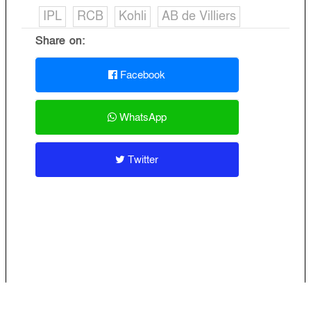
IPL
RCB
Kohli
AB de Villiers
Share on:
Facebook
WhatsApp
Twitter