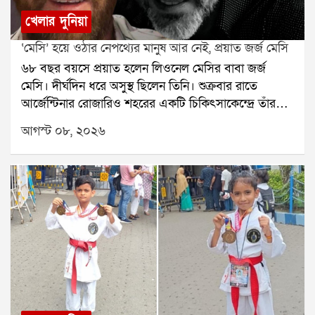
খেলার দুনিয়া
‘মেসি’ হয়ে ওঠার নেপথ্যের মানুষ আর নেই, প্রয়াত জর্জ মেসি
৬৮ বছর বয়সে প্রয়াত হলেন লিওনেল মেসির বাবা জর্জ
মেসি। দীর্ঘদিন ধরে অসুস্থ ছিলেন তিনি। শুক্রবার রাতে
আর্জেন্টিনার রোজারিও শহরের একটি চিকিৎসাকেন্দ্রে তাঁর
মৃত্যু হয়েছে বলে মেসির পরিবারের তরফে নিশ্চিত করা
আগস্ট ০৮, ২০২৬
হয়েছে। তাঁর মৃত্যুতে শোকের ছায়া নেমে এসেছে ফুটবল
মহলেজর্জ মেসি শুধু লিওনেল মেসির বাবা ছিলেন না, ছেলের
দীর্ঘদিনের এজেন্ট ও পরামর্শদাতাও ছিলেন। মেসির
ফুটবলজীবনের শুরু থেকে তাঁর পাশে ছিলেন জর্জ। ছেলের
প্রতিভার উপর আস্থা রেখে ছোটবেলা থেকেই তাঁকে এগিয়ে
নিয়ে যাওয়ার ক্ষেত্রে গুরুত্বপূর্ণ ভূমিকা নিয়েছিলেন তিনি।
রোজারিওতেই ছোটবেলায় ফুটবলের হাতেখড়ি হয়েছিল
মেসির। নিউওয়েলস ওল্ড বয়েজের যুব দলে খেলার সময় তাঁর
প্রতিভা নজর কাড়ে। শারীরিক বৃদ্ধির জন্য হরমোনের
চিকিৎসার প্রয়োজন ছিল মেসির। সেই পরিস্থিতিতে ছেলের
ভবিষ্যতের কথা ভেবে জর্জই তাঁকে নিয়ে স্পেনে যাওয়ার