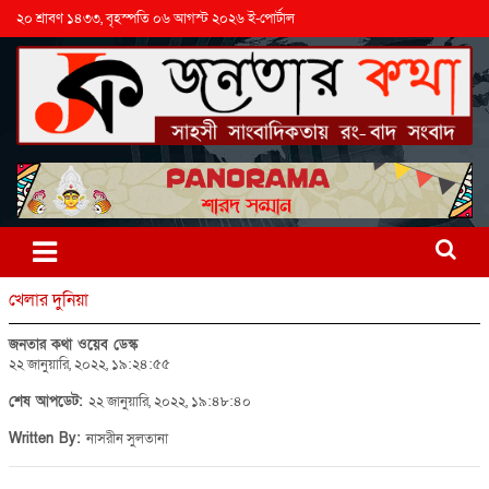
২০ শ্রাবণ ১৪৩৩, বৃহস্পতি ০৬ আগস্ট ২০২৬ ই-পোর্টাল
খেলার দুনিয়া
জনতার কথা ওয়েব ডেস্ক
২২ জানুয়ারি, ২০২২, ১৯:২৪:৫৫
শেষ আপডেট:
২২ জানুয়ারি, ২০২২, ১৯:৪৮:৪০
Written By:
নাসরীন সুলতানা