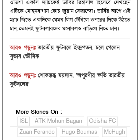
ওডিশা এফসি ম্যাচকেই ডার্বির রিহার্সাল হিসেবে দেখছেন
এটিকে মোহনবাগান কোচ জুয়ান ফেরান্দো। ডার্বির আগে এই
ম্যাচ জিতে একদিকে যেমন লিগ টেবিলে ওপরের দিকে উঠতে
চান, তেমনই ফুটবলারদের মনোবলও বাড়িয়ে নিতে চান।
আরও পড়ুনঃ
ভারতীয় ফুটবলে ইন্দ্রপতন, চলে গেলেন
সুভাষ ভৌমিক
আরও পড়ুনঃ
শোকস্তব্ধ ময়দান, ‘‌অপূরণীয় ক্ষতি ভারতীয়
ফুটবলের’‌
More Stories On
:
ISL
ATK Mohun Bagan
Odisha FC
Zuan Ferando
Hugo Boumas
McHugh