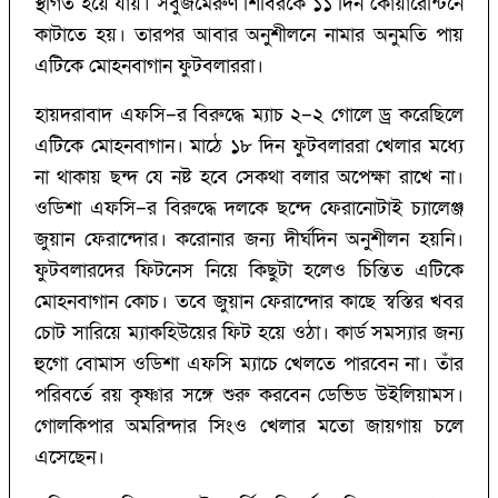
স্থগিত হয়ে যায়। সবুজমেরুণ শিবিরকে ১১ দিন কোয়ারেন্টিনে
কাটাতে হয়। তারপর আবার অনুশীলনে নামার অনুমতি পায়
এটিকে মোহনবাগান ফুটবলাররা।
হায়দরাবাদ এফসি–র বিরুদ্ধে ম্যাচ ২–২ গোলে ড্র করেছিলে
এটিকে মোহনবাগান। মাঠে ১৮ দিন ফুটবলাররা খেলার মধ্যে
না থাকায় ছন্দ যে নষ্ট হবে সেকথা বলার অপেক্ষা রাখে না।
ওডিশা এফসি–র বিরুদ্ধে দলকে ছন্দে ফেরানোটাই চ্যালেঞ্জ
জুয়ান ফেরান্দোর। করোনার জন্য দীর্ঘদিন অনুশীলন হয়নি।
ফুটবলারদের ফিটনেস নিয়ে কিছুটা হলেও চিন্তিত এটিকে
মোহনবাগান কোচ। তবে জুয়ান ফেরান্দোর কাছে স্বস্তির খবর
চোট সারিয়ে ম্যাকহিউয়ের ফিট হয়ে ওঠা। কার্ড সমস্যার জন্য
হুগো বোমাস ওডিশা এফসি ম্যাচে খেলতে পারবেন না। তাঁর
পরিবর্তে রয় কৃষ্ণার সঙ্গে শুরু করবেন ডেভিড উইলিয়ামস।
গোলকিপার অমরিন্দার সিংও খেলার মতো জায়গায় চলে
এসেছেন।