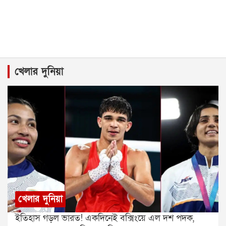
খেলার দুনিয়া
খেলার দুনিয়া
ইতিহাস গড়ল ভারত! একদিনেই বক্সিংয়ে এল দশ পদক,