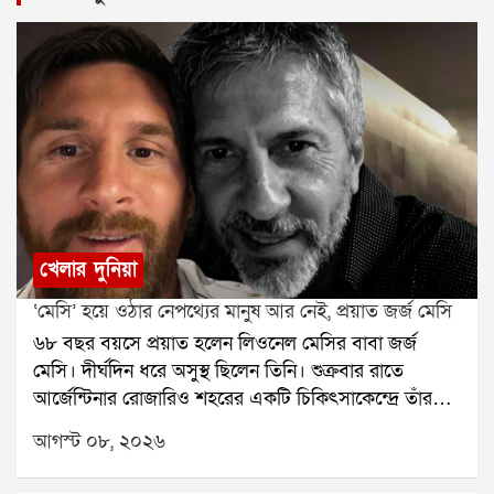
খেলার দুনিয়া
‘মেসি’ হয়ে ওঠার নেপথ্যের মানুষ আর নেই, প্রয়াত জর্জ মেসি
৬৮ বছর বয়সে প্রয়াত হলেন লিওনেল মেসির বাবা জর্জ
মেসি। দীর্ঘদিন ধরে অসুস্থ ছিলেন তিনি। শুক্রবার রাতে
আর্জেন্টিনার রোজারিও শহরের একটি চিকিৎসাকেন্দ্রে তাঁর
মৃত্যু হয়েছে বলে মেসির পরিবারের তরফে নিশ্চিত করা
আগস্ট ০৮, ২০২৬
হয়েছে। তাঁর মৃত্যুতে শোকের ছায়া নেমে এসেছে ফুটবল
মহলেজর্জ মেসি শুধু লিওনেল মেসির বাবা ছিলেন না, ছেলের