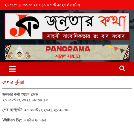
২৪ শ্রাবণ ১৪৩৩, সোমবার ১০ আগস্ট ২০২৬ ই-পোর্টাল
খেলার দুনিয়া
জনতার কথা ওয়েব ডেস্ক
২০ সেপ্টেম্বর, ২০২১, ১৮:০৯:১৬
শেষ আপডেট:
২০ সেপ্টেম্বর, ২০২১, ২১:২৪:৪৪
Written By:
নাসরীন সুলতানা