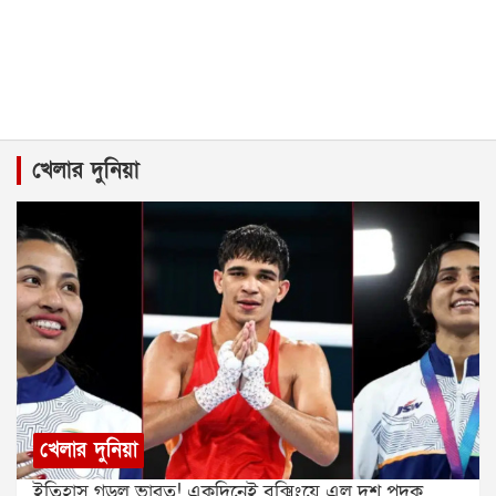
খেলার দুনিয়া
খেলার দুনিয়া
ইতিহাস গড়ল ভারত! একদিনেই বক্সিংয়ে এল দশ পদক,