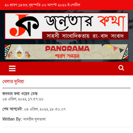
২০ শ্রাবণ ১৪৩৩, বৃহস্পতি ০৬ আগস্ট ২০২৬ ই-পোর্টাল
খেলার দুনিয়া
জনতার কথা ওয়েব ডেস্ক
০৪ এপ্রিল, ২০২২, ১৭:৫৭:২৬
শেষ আপডেট:
০৪ এপ্রিল, ২০২২, ১৮:৫০:০৭
Written By:
নাসরীন সুলতানা