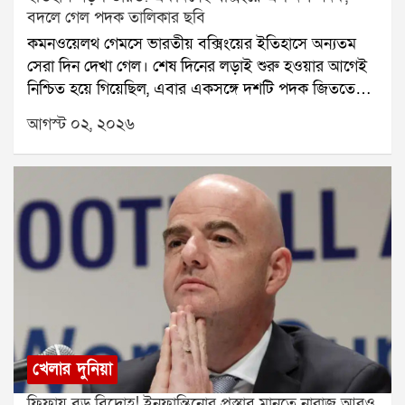
বদলে গেল পদক তালিকার ছবি
কমনওয়েলথ গেমসে ভারতীয় বক্সিংয়ের ইতিহাসে অন্যতম
সেরা দিন দেখা গেল। শেষ দিনের লড়াই শুরু হওয়ার আগেই
নিশ্চিত হয়ে গিয়েছিল, এবার একসঙ্গে দশটি পদক জিততে
চলেছেন ভারতের বক্সাররা। এর আগে কমনওয়েলথ গেমসে
আগস্ট ০২, ২০২৬
ভারত কখনও বক্সিংয়ে এত বেশি পদক জিততে পারেনি। তাই
শুরু থেকেই এই সাফল্য ইতিহাসের পাতায় জায়গা করে নেয়।
শেষ পর্যন্ত ভারতের ঝুলিতে আসে মোট দশটি পদক। তার
মধ্যে রয়েছে সাতটি সোনা এবং তিনটি রুপো। এই দুরন্ত
সাফল্যের ফলে বক্সিংয়ে প্রতিযোগিতার অন্যতম সফল দেশ
হিসেবে শেষ করল ভারত। আগামী কমনওয়েলথ গেমসের
আগে এই ফল ভারতীয় বক্সিংয়ের আত্মবিশ্বাস আরও
অনেকটাই বাড়িয়ে দিল।মহিলা বক্সারদের পারফরম্যান্স ছিল
চোখে পড়ার মতো। সাক্ষী চৌধুরী, প্রীতি পাওয়ার, জ্যাসমিন
ল্যাম্বোরিয়া, লাভলিনা বরগোহাঁই এবং প্রিয়া মানহাস নিজেদের
দুরন্ত লড়াইয়ে পদক জিতে দেশের মুখ উজ্জ্বল করেছেন।
খেলার দুনিয়া
তাঁদের ধারাবাহিক সাফল্য আবারও প্রমাণ করল, আন্তর্জাতিক
ফিফায় বড় বিদ্রোহ! ইনফান্তিনোর প্রস্তাব মানতে নারাজ আরও