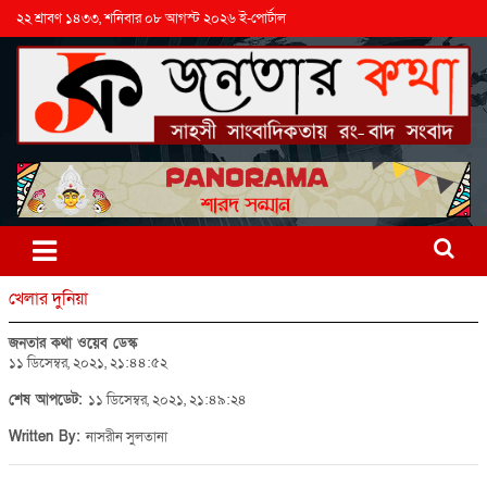
২২ শ্রাবণ ১৪৩৩, শনিবার ০৮ আগস্ট ২০২৬ ই-পোর্টাল
খেলার দুনিয়া
জনতার কথা ওয়েব ডেস্ক
১১ ডিসেম্বর, ২০২১, ২১:৪৪:৫২
শেষ আপডেট:
১১ ডিসেম্বর, ২০২১, ২১:৪৯:২৪
Written By:
নাসরীন সুলতানা