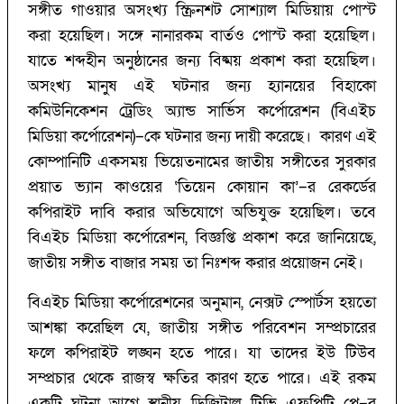
সঙ্গীত গাওয়ার অসংখ্য স্ক্রিনশট সোশ্যাল মিডিয়ায় পোস্ট
করা হয়েছিল। সঙ্গে নানারকম বার্তও পোস্ট করা হয়েছিল।
যাতে শব্দহীন অনুষ্ঠানের জন্য বিষ্ময় প্রকাশ করা হয়েছিল।
অসংখ্য মানুষ এই ঘটনার জন্য হ্যান‌য়ের বিহাকো
কমিউনিকেশন ট্রেডিং অ্যান্ড সার্ভিস কর্পোরেশন (বিএইচ
মিডিয়া কর্পোরেশন)–কে ঘটনার জন্য দায়ী করেছে। কারণ এই
কোম্পানিটি একসময় ভিয়েতনামের জাতীয় সঙ্গীতের সুরকার
প্রয়াত ভ্যান কাওয়ের ‘‌তিয়েন কোয়ান কা’‌–র রেকর্ডের
কপিরাইট দাবি করার অভিযোগে অভিযুক্ত হয়েছিল। তবে
বিএইচ মিডিয়া কর্পোরেশন, বিজ্ঞপ্তি প্রকাশ করে জানিয়েছে,
জাতীয় সঙ্গীত বাজার সময় তা নিঃশব্দ করার প্রয়োজন নেই।
বিএইচ মিডিয়া কর্পোরেশনের অনুমান, নেক্সট স্পোর্টস হয়তো
আশঙ্কা করেছিল যে, জাতীয় সঙ্গীত পরিবেশন সম্প্রচারের
ফলে কপিরাইট লঙ্ঘন হতে পারে। যা তাদের ইউ টিউব
সম্প্রচার থেকে রাজস্ব ক্ষতির কারণ হতে পারে। এই রকম
একটি ঘটনা আগে স্থানীয় ডিজিটাল টিভি এফপিটি প্লে–র