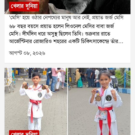
খেলার দুনিয়া
‘মেসি’ হয়ে ওঠার নেপথ্যের মানুষ আর নেই, প্রয়াত জর্জ মেসি
৬৮ বছর বয়সে প্রয়াত হলেন লিওনেল মেসির বাবা জর্জ
মেসি। দীর্ঘদিন ধরে অসুস্থ ছিলেন তিনি। শুক্রবার রাতে
আর্জেন্টিনার রোজারিও শহরের একটি চিকিৎসাকেন্দ্রে তাঁর
মৃত্যু হয়েছে বলে মেসির পরিবারের তরফে নিশ্চিত করা
আগস্ট ০৮, ২০২৬
হয়েছে। তাঁর মৃত্যুতে শোকের ছায়া নেমে এসেছে ফুটবল
মহলেজর্জ মেসি শুধু লিওনেল মেসির বাবা ছিলেন না, ছেলের
দীর্ঘদিনের এজেন্ট ও পরামর্শদাতাও ছিলেন। মেসির
ফুটবলজীবনের শুরু থেকে তাঁর পাশে ছিলেন জর্জ। ছেলের
প্রতিভার উপর আস্থা রেখে ছোটবেলা থেকেই তাঁকে এগিয়ে
নিয়ে যাওয়ার ক্ষেত্রে গুরুত্বপূর্ণ ভূমিকা নিয়েছিলেন তিনি।
রোজারিওতেই ছোটবেলায় ফুটবলের হাতেখড়ি হয়েছিল
মেসির। নিউওয়েলস ওল্ড বয়েজের যুব দলে খেলার সময় তাঁর
প্রতিভা নজর কাড়ে। শারীরিক বৃদ্ধির জন্য হরমোনের
চিকিৎসার প্রয়োজন ছিল মেসির। সেই পরিস্থিতিতে ছেলের
ভবিষ্যতের কথা ভেবে জর্জই তাঁকে নিয়ে স্পেনে যাওয়ার
খেলার দুনিয়া