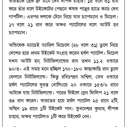
ভারতকে ব্রেক থ্রু এনে দেন দীপক চাহার। ১৫ বলে ৩১ রান
করে তাঁর বলে উইকেটের পেছনে ঋষভ পন্থের হাতে ক্যাচ দেন
গাপটিল। এরপর দলকে টেনে নিয়ে যান চ্যাপম্যান ও মিচেল।
১৭ বলে ২১ রান করে অক্ষর প্যাটেলের বলে আউট হন
চ্যাপম্যান।
অভিষেক ম্যাচেই ড্যারিল মিচেলে (‌২৮ বলে ৩১)‌ তুলে নিয়ে
দেশের হয়ে প্রথম উইকেট সংগ্রহ করেন হর্ষল প্যাটেল। মিচেল
যখন আউট হন, নিউজিল্যান্ডের রান তখন ১১.‌২ ওভারে
৯০/‌৩। এই সময় মনে হচ্ছিল ১৭০–১৮০ কাছাকাছি রান তুলে
ফেলবে নিউজিল্যান্ড। কিন্তু রবিচন্দ্রন অশ্বিল, ডেথ ওভারে
হর্ষল প্যাটেলের দুরন্ত বোলিংয়ে ২০ ওভারে ১৫৩/‌৬ রানে
আটকে যায় নিউজিল্যান্ড। পরের দিইলে গ্লেন ফিলিপ ২১ বলে
৩৪ রান করেন। ভারতের হয়ে হর্ষল প্যাটেল ২৫ রানে ২টি,
অশ্বিন ১৯ রানে ১টি উইকেট পান। ভুবনেশ্বর কুমার, দীপক
চাহার, অক্ষর প্যাটেলও ১টি করে উইকেট নেন।