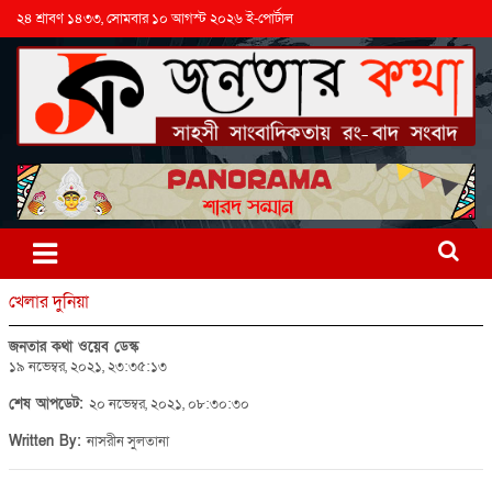
২৪ শ্রাবণ ১৪৩৩, সোমবার ১০ আগস্ট ২০২৬ ই-পোর্টাল
খেলার দুনিয়া
জনতার কথা ওয়েব ডেস্ক
১৯ নভেম্বর, ২০২১, ২৩:৩৫:১৩
শেষ আপডেট:
২০ নভেম্বর, ২০২১, ০৮:৩০:৩০
Written By:
নাসরীন সুলতানা