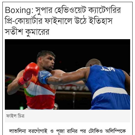
Boxing: সুপার হেভিওয়েট ক্যাটেগরির
প্রি-কোয়ার্টার ফাইনালে উঠে ইতিহাস
সতীশ কুমারের
ফাইল চিত্র
লাভলিনা বরগোঁগাই ও পূজা রানির পর টোকিও অলিম্পিকে