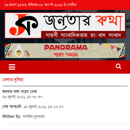
২২ শ্রাবণ ১৪৩৩, শনিবার ০৮ আগস্ট ২০২৬ ই-পোর্টাল
খেলার দুনিয়া
জনতার কথা ওয়েব ডেস্ক
২৯ জুলাই, ২০২১, ১৫:৩০:৩৭
শেষ আপডেট:
২৯ জুলাই, ২০২১, ১৫:০৬:৫৭
Written By:
নাসরীন সুলতানা