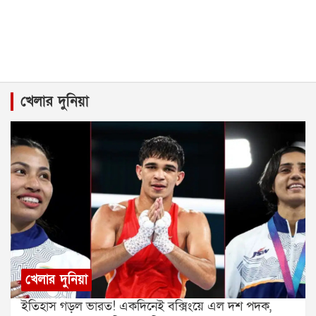
খেলার দুনিয়া
খেলার দুনিয়া
ইতিহাস গড়ল ভারত! একদিনেই বক্সিংয়ে এল দশ পদক,