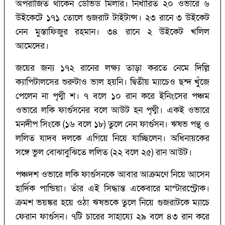
অপরাজিত থাকেন ডেভিড মিলার। নির্ধারিত ২০ ওভারে ৬
উইকেটে ১৭১ তোলে গুজরাট টাইটান্স। ২৩ রানে ৩ উইকেট
নেন মুস্তাফিজুর রহমান। ৩৪ রানে ২ উইকেট খলিল
আমেদের।
জয়ের জন্য ১৭২ রানের লক্ষ্য তাড়া করতে নেমে দিল্লি
ক্যাপিটালসের শুরুটাও ভাল হয়নি। দ্বিতীয় ম্যাচেও ছন্দ খুঁজে
পেলেন না পৃথ্বী শ। ৭ বলে ১০ রান করে ইনিংসের পঞ্চম
ওভারে লকি ফার্গুসনের বলে আউট হন পৃথ্বী। একই ওভারে
মনদীপ সিংকে (‌১৬ বলে ১৮)‌ তুলে নেন ফার্গুসন। ঋষভ পন্থ ও
ললিত যাদব দলকে এগিয়ে নিয়ে যাচ্ছিলেন। অধিনায়কের
সঙ্গে ভুল বোঝাবুঝিতে ললিত (‌২২ বলে ২৫)‌ রান আউট।
পঞ্চদশ ওভারে লকি ফার্গুসনকে আবার আক্রমণে নিয়ে আসেন
হার্দিক পান্ডিয়া। তাঁর এই সিদ্ধান্ত একেবারে মাস্টারস্ট্রোক।
ক্রমশ ভয়ঙ্কর হয়ে ওঠা ঋষভকে তুলে নিয়ে গুজরাটকে ম্যাচে
ফেরান ফার্গুসন। ৭টি চারের সাহায্যে ২৯ বলে ৪৩ রান করে