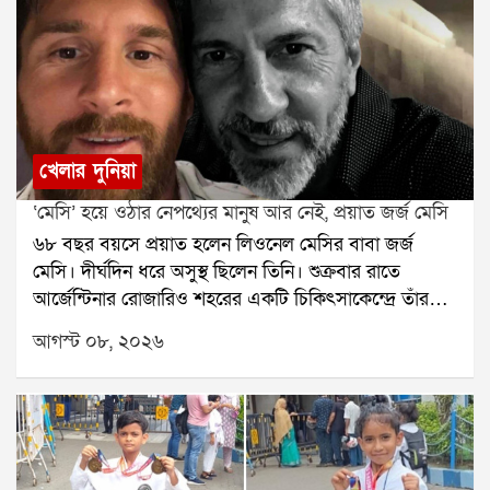
খেলার দুনিয়া
‘মেসি’ হয়ে ওঠার নেপথ্যের মানুষ আর নেই, প্রয়াত জর্জ মেসি
৬৮ বছর বয়সে প্রয়াত হলেন লিওনেল মেসির বাবা জর্জ
মেসি। দীর্ঘদিন ধরে অসুস্থ ছিলেন তিনি। শুক্রবার রাতে
আর্জেন্টিনার রোজারিও শহরের একটি চিকিৎসাকেন্দ্রে তাঁর
মৃত্যু হয়েছে বলে মেসির পরিবারের তরফে নিশ্চিত করা
আগস্ট ০৮, ২০২৬
হয়েছে। তাঁর মৃত্যুতে শোকের ছায়া নেমে এসেছে ফুটবল
মহলেজর্জ মেসি শুধু লিওনেল মেসির বাবা ছিলেন না, ছেলের
দীর্ঘদিনের এজেন্ট ও পরামর্শদাতাও ছিলেন। মেসির
ফুটবলজীবনের শুরু থেকে তাঁর পাশে ছিলেন জর্জ। ছেলের
প্রতিভার উপর আস্থা রেখে ছোটবেলা থেকেই তাঁকে এগিয়ে