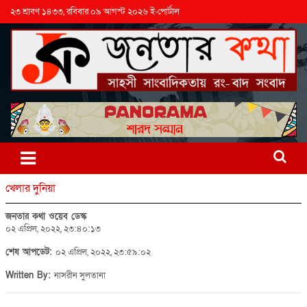
২৩ শ্রাবণ ১৪৩৩, রবিবার ০৯ আগস্ট ২০২৬ ই-পোর্টাল
খেলার দুনিয়া
জনতার কথা ওয়েব ডেস্ক
০২ এপ্রিল, ২০২২, ২৩:৪০:১৩
শেষ আপডেট:
০২ এপ্রিল, ২০২২, ২৩:৫৯:০২
Written By:
নাসরীন সুলতানা