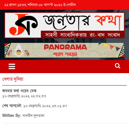
২২ শ্রাবণ ১৪৩৩, শনিবার ০৮ আগস্ট ২০২৬ ই-পোর্টাল
খেলার দুনিয়া
জনতার কথা ওয়েব ডেস্ক
১৬ ফেব্রুয়ারি, ২০২২, ২২:৫২:৫৩
শেষ আপডেট:
১৬ ফেব্রুয়ারি, ২০২২, ২৩:০১:৪৭
Written By:
নাসরীন সুলতানা