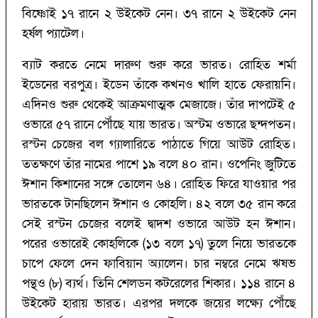
বিষ্ণোই ১৭ রানে ২ উইকেট নেন। ৩৭ রানে ২ উইকেট নেন
হর্ষল প্যাটেল।
ব্যাট করতে নেমে দারুণ শুরু করে ভারত। রোহিত শর্মা
ইডেনের বরপুত্র। ইডেন তাঁকে কখনও খালি হাতে ফেরায়নি।
এদিনও শুরু থেকেই আক্রমণাত্মক মেজাজে। তাঁর দাপটেই ৫
ওভারে ৫৭ রানে পৌঁছে যায় ভারত। অস্টম ওভারে ছন্দপতন।
রস্টন চেজের বল গ্যালারিতে পাঠাতে গিয়ে আউট রোহিত।
ততক্ষণে তাঁর নামের পাশে ১৯ বলে ৪০ রান। ওপেনিং জুটিতে
ঈশান কিশানের সঙ্গে তোলেন ৬৪। রোহিত ফিরে যাওয়ার পর
ভারতকে টানছিলেন ঈশান ও কোহলি। ৪২ বলে ৩৫ রান করে
সেই রস্টন চেজের বলেই দ্বাদশ ওভারে আউট হন ঈশান।
পরের ওভারেই কোহলিকে (‌১৩ বলে ১৭)‌ তুলে নিয়ে ভারতকে
চাপে ফেলে দেন ফাবিয়ান অ্যালেন। চার নম্বরে নেমে ঋষভ
পন্থও (‌৮)‌ ব্যর্থ। তিনি শেলডন কটরেলের শিকার। ১১৪ রানে ৪
উইকেট হারায় ভারত। এরপর দলকে জয়ের লক্ষ্যে পৌঁছে