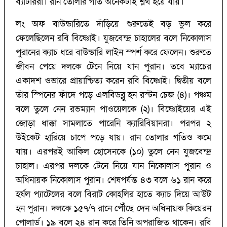
ব্যাটাররা। রান তোলার গতি অনেকটাই শ্লথ হয়ে যায়।
লং অফ বাউন্ডারিতে দাঁড়িয়ে শুরুতেই বড় ভুল করে
ফেলেছিলেন রবি বিষ্ণোই। যুজবেন্দ্র চাহালের বলে নিকোলাস
পুরানের ক্যাচ ধরে বাউন্ডারি লাইন স্পর্শ করে ফেলেন। শুরুতে
জীবন পেয়ে দলকে টেনে নিয়ে যান পুরান। তবে ম্যাচের
একাদশ ওভারে প্রায়াশ্চিত্য করেন রবি বিষ্ণোই। দ্বিতীয় বলে
তাঁর স্পিনের ফাঁদে পড়ে এলবিডব্লু হন রস্টন চেজ (‌৪)‌। পঞ্চম
বলে তুলে নেন রভম্যান পাওয়েলকে (‌২)‌। বিষ্ণোইয়ের এই
জোড়া ধাক্কা সামলাতে পারেনি ক্যারিবিয়ানরা। পরপর ২
উইকেট হারিয়ে চাপে পড়ে যায়। রান তোলার গতিও কমে
যায়। এরপরই আকিল হোসেনকে (‌১০)‌ তুলে নেন যুজবেন্দ্র
চাহাল। এরপর দলকে টেনে নিয়ে যান নিকোলাস পুরান ও
অধিনায়ক নিকোলাস পুরান। শেষপর্যন্ত ৪৩ বলে ৬১ রান করে
হর্ষল প্যাটেলের বলে বিরাট কোহলির হাতে ক্যাচ দিয়ে আউট
হন পুরান। দলকে ১৫৭/‌৭ রানে পৌঁছে দেন অধিনায়ক কিয়েরন
পোলার্ড। ১৯ বলে ২৪ রান করে তিনি অপরাজিত থাকেন। রবি