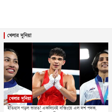
খেলার দুনিয়া
খেলার দুনিয়া
ইতিহাস গড়ল ভারত! একদিনেই বক্সিংয়ে এল দশ পদক,