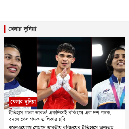
খেলার দুনিয়া
খেলার দুনিয়া
ইতিহাস গড়ল ভারত! একদিনেই বক্সিংয়ে এল দশ পদক,
বদলে গেল পদক তালিকার ছবি
কমনওয়েলথ গেমসে ভারতীয় বক্সিংয়ের ইতিহাসে অন্যতম