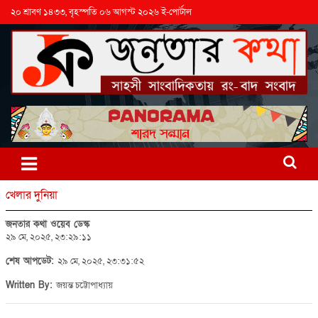
২০ শ্রাবণ ১৪৩৩, বৃহস্পতি ০৬ আগস্ট ২০২৬ ই-পোর্টাল
খেলার দুনিয়া
জনতার কথা ওয়েব ডেস্ক
২৯ মে, ২০২৫, ২৩:২৯:১১
শেষ আপডেট:
২৯ মে, ২০২৫, ২৩:৩১:৫২
Written By:
জয়ন্ত চট্টোপাধ্যায়