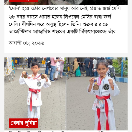
‘মেসি’ হয়ে ওঠার নেপথ্যের মানুষ আর নেই, প্রয়াত জর্জ মেসি
৬৮ বছর বয়সে প্রয়াত হলেন লিওনেল মেসির বাবা জর্জ
মেসি। দীর্ঘদিন ধরে অসুস্থ ছিলেন তিনি। শুক্রবার রাতে
আর্জেন্টিনার রোজারিও শহরের একটি চিকিৎসাকেন্দ্রে তাঁর
মৃত্যু হয়েছে বলে মেসির পরিবারের তরফে নিশ্চিত করা
আগস্ট ০৮, ২০২৬
হয়েছে। তাঁর মৃত্যুতে শোকের ছায়া নেমে এসেছে ফুটবল
মহলেজর্জ মেসি শুধু লিওনেল মেসির বাবা ছিলেন না, ছেলের
দীর্ঘদিনের এজেন্ট ও পরামর্শদাতাও ছিলেন। মেসির
ফুটবলজীবনের শুরু থেকে তাঁর পাশে ছিলেন জর্জ। ছেলের
প্রতিভার উপর আস্থা রেখে ছোটবেলা থেকেই তাঁকে এগিয়ে
নিয়ে যাওয়ার ক্ষেত্রে গুরুত্বপূর্ণ ভূমিকা নিয়েছিলেন তিনি।
রোজারিওতেই ছোটবেলায় ফুটবলের হাতেখড়ি হয়েছিল
মেসির। নিউওয়েলস ওল্ড বয়েজের যুব দলে খেলার সময় তাঁর
প্রতিভা নজর কাড়ে। শারীরিক বৃদ্ধির জন্য হরমোনের
চিকিৎসার প্রয়োজন ছিল মেসির। সেই পরিস্থিতিতে ছেলের
ভবিষ্যতের কথা ভেবে জর্জই তাঁকে নিয়ে স্পেনে যাওয়ার
খেলার দুনিয়া
সিদ্ধান্ত নেন। পরে বার্সেলোনায় মেসির ফুটবলজীবনের নতুন