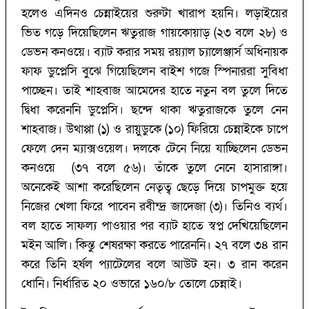
হলেও এদিনও চেন্নাইয়ের শুরুটা খারাপ হয়নি। লড়াইয়ের
ভিত গড়ে দিয়েছিলেন ঋতুরাজ গায়কোয়াড় (২৩ বলে ২৮) ও
ডেভন কনওয়ে। ব্যাট করার সময় রয়্যাল চ্যালেঞ্জার্স অধিনায়ক
ফাফ ডুপ্লেসি বুঝে গিয়েছিলেন বাইশ গজে স্পিনাররা সুবিধা
পাচ্ছেন। তাই শাহবাজ আমেদের হাতে নতুন বল তুলে দিতে
দ্বিধা করেননি ডুপ্লেসি। ছন্দে থাকা ঋতুরাজকে তুলে নেন
শাহবাজ। উথাপ্পা (১) ও রায়ুডুকে (১০) ফিরিয়ে চেন্নাইকে চাপে
ফেলে দেন ম্যাক্সওয়েল। দলকে টেনে নিয়ে যাচ্ছিলেন ডেভন
কনওয়ে (৩৭ বলে ৫৬)। তাঁকে তুলে নেনে হাসারাঙ্গা।
অনেকেই আশা করেছিলেন নেতৃত্ব ছেড়ে দিয়ে চাপমুক্ত হয়ে
নিজের খেলা ফিরে পাবেন রবীন্দ্র জাদেজা (৩)। তিনিও ব্যর্থ।
বল হাতে সাফল্য পাওয়ার পর ব্যাট হাতে স্বপ্ন দেখিয়েছিলেন
মইন আলি। কিন্তু শেষরক্ষা করতে পারেননি। ২৭ বলে ৩৪ রান
করে তিনি হর্ষল প্যাটেলের বলে আউট হন। ৩ রান করেন
ধোনি। নির্ধারিত ২০ ওভারে ১৬০/‌৮ তোলে চেন্নাই।