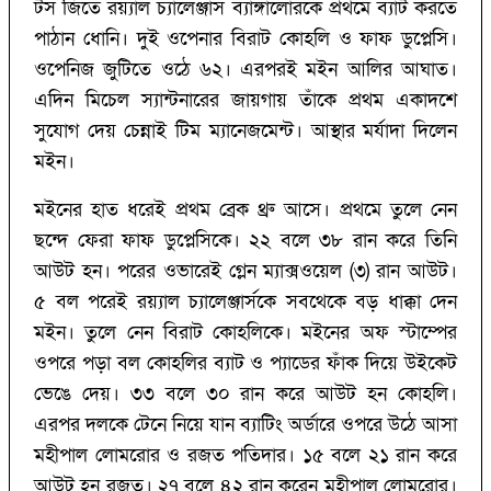
টস জিতে রয়্যাল চ্যালেঞ্জার্স ব্যাঙ্গালোরকে প্রথমে ব্যাট করতে
পাঠান ধোনি। দুই ওপেনার বিরাট কোহলি ও ফাফ ডুপ্লেসি।
ওপেনিজ জুটিতে ওঠে ৬২। এরপরই মইন আলির আঘাত।
এদিন মিচেল স্যান্টনারের জায়গায় তাঁকে প্রথম একাদশে
সুযোগ দেয় চেন্নাই টিম ম্যানেজমেন্ট। আস্থার মর্যাদা দিলেন
মইন।
মইনের হাত ধরেই প্রথম ব্রেক থ্রু আসে। প্রথমে তুলে নেন
ছন্দে ফেরা ফাফ ডুপ্লেসিকে। ২২ বলে ৩৮ রান করে তিনি
আউট হন। পরের ওভারেই গ্লেন ম্যাক্সওয়েল (৩)‌ রান আউট।
৫ বল পরেই রয়্যাল চ্যালেঞ্জার্সকে সবথেকে বড় ধাক্কা দেন
মইন। তুলে নেন বিরাট কোহলিকে। মইনের অফ স্টাম্পের
ওপরে পড়া বল কোহলির ব্যাট ও প্যাডের ফাঁক দিয়ে উইকেট
ভেঙে দেয়। ৩৩ বলে ৩০ রান করে আউট হন কোহলি।
এরপর দলকে টেনে নিয়ে যান ব্যাটিং অর্ডারে ওপরে উঠে আসা
মহীপাল লোমরোর ও রজত পতিদার। ১৫ বলে ২১ রান করে
আউট হন রজত। ২৭ বলে ৪২ রান করেন মহীপাল লোমরোর।