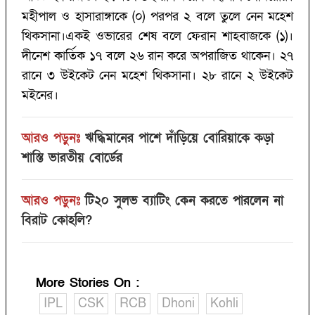
মহীপাল ও হাসারাঙ্গাকে (‌০)‌ পরপর ২ বলে তুলে নেন মহেশ
থিকসানা।একই ওভারের শেষ বলে ফেরান শাহবাজকে (‌১)‌।
দীনেশ কার্তিক ‌১৭ বলে ২৬ রান করে অপরাজিত থাকেন। ২৭
রানে ৩ উইকেট নেন মহেশ থিকসানা। ২৮ রানে ২ উইকেট
মইনের। ‌
আরও পড়ুনঃ
ঋদ্ধিমানের পাশে দাঁড়িয়ে বোরিয়াকে কড়া
শাস্তি ভারতীয় বোর্ডের
আরও পড়ুনঃ
টি২০ সুলভ ব্যাটিং কেন করতে পারলেন না
বিরাট কোহলি?‌
More Stories On
:
IPL
CSK
RCB
Dhoni
Kohli