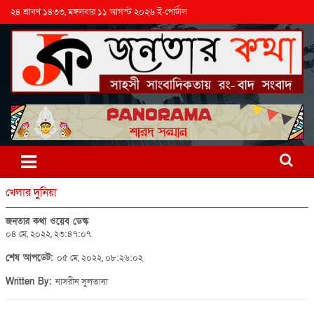
২৪ শ্রাবণ ১৪৩৩, মঙ্গলবার ১১ আগস্ট ২০২৬ ই-পোর্টাল
খেলার দুনিয়া
জনতার কথা ওয়েব ডেস্ক
০৪ মে, ২০২২, ২৩:৪৭:০৭
শেষ আপডেট:
০৫ মে, ২০২২, ০৮:২৬:০২
Written By:
নাসরীন সুলতানা