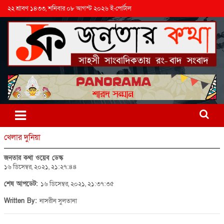
২২ শ্রাবণ ১৪৩৩, শনিবার ০৮ আগস্ট ২০২৬ ই-পোর্টাল
খেলার দুনিয়া
জনতার কথা ওয়েব ডেস্ক
১৬ ডিসেম্বর, ২০২১, ২১:২৭:৪৪
শেষ আপডেট:
১৬ ডিসেম্বর, ২০২১, ২১:৩৭:৩৫
Written By:
নাসরীন সুলতানা