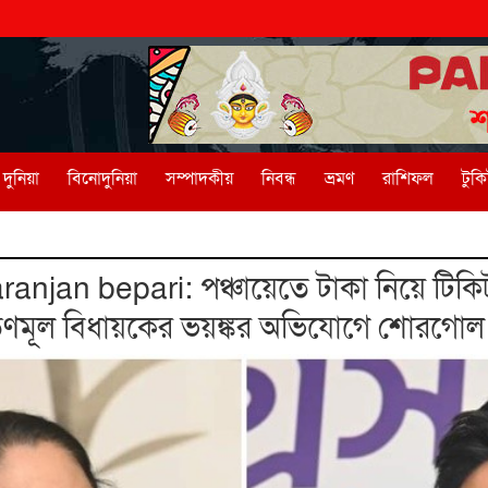
দুনিয়া
বিনোদুনিয়া
সম্পাদকীয়
নিবন্ধ
ভ্রমণ
রাশিফল
টুক
n bepari: পঞ্চায়েতে টাকা নিয়ে টিকিট বি
 তৃণমূল বিধায়কের ভয়ঙ্কর অভিযোগে শোরগোল