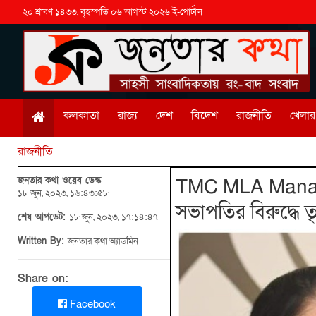
২০ শ্রাবণ ১৪৩৩, বৃহস্পতি ০৬ আগস্ট ২০২৬ ই-পোর্টাল
কলকাতা
রাজ্য
দেশ
বিদেশ
রাজনীতি
খেলার 
রাজনীতি
জনতার কথা ওয়েব ডেস্ক
TMC MLA Manaranja
১৮ জুন, ২০২৩, ১৬:৪৩:৫৮
সভাপতির বিরুদ্ধে
শেষ আপডেট:
১৮ জুন, ২০২৩, ১৭:১৪:৪৭
Written By:
জনতার কথা অ্যাডমিন
Share on:
Facebook