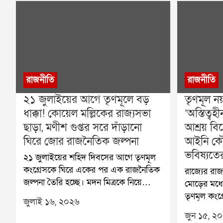
রাজনীতি
রাজনীতি
২১ জুলাইয়ের আগে তৃণমূলে বড়
তৃণমূল ন
ধাক্কা! কোয়েল মল্লিকের রাজ্যসভা
‘অস্তিত্
ছাড়া, মণীশ গুপ্তর সরে দাঁড়ানো
আশ্রয় বি
ঘিরে জোর রাজনৈতিক জল্পনা
আইনি কৌ
ভবিষ্যতে
২১ জুলাইয়ের শহিদ দিবসের আগে তৃণমূল
কংগ্রেসকে ঘিরে একের পর এক রাজনৈতিক
রাজ্যের র
জল্পনা তৈরি হচ্ছে। মদন মিত্রকে নিয়ে
মোড়ের মধ্য
বিতর্কের আবহ এখনও পুরোপুরি কাটেনি,
তৃণমূল কংগ
জুলাই ১৬, ২০২৬
তার মধ্যেই রাজ্যসভার সদস্য পদ থেকে
বিদ্রোহ। কা
জুন ১৫, ২
ইস্তফা দিয়েছেন অভিনেত্রী তথা তৃণমূলের
সায়নী ঘোষ-