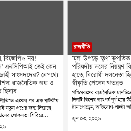
রাজনীতি
য়, বিজেপিও নয়!
'মূল' উপড়ে 'তৃণ' ভূপতিত
বহীন’ এনসিপিআই-তেই কেন
পরিষদীয় দলের নিয়ন্ত্রণ ব
দ্রোহী সাংসদদের? নেপথ্যে
হাতে, বিরোধী দলনেতা হ
শল, রাজনৈতিক অঙ্ক ও
স্বীকৃতি পেলেন ঋতব্রত
র হিসাব
পশ্চিমবঙ্গের রাজনৈতিক মানচিত্র
দিনটি বিশেষ তাৎপর্যপূর্ণ হয়ে উ
াজনীতিতে একের পর এক নাটকীয়
টানাপোড়েন, অভিযোগ-পাল্টা 
েই নতুন প্রশ্নের জন্ম দিয়েছে
এবং বিধানসভার সই-কাণ্ডকে কেন
্রেসের লোকসভা শিবিরে
জুন ০৩, ২০২৬
তৈরি হওয়া বিতর্কের পর অবশেষ
কলি ঘোষ দস্তিদার, শতাব্দী রায়,
০২৬
কংগ্রেসের পরিষদীয় দলের নিয়ন্ত্
সহ প্রায় ২০ জন সাংসদের