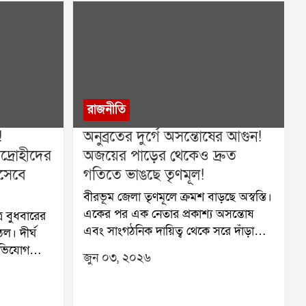
রাজনীতি
!
অনুব্রতের দুর্গে অসন্তোষের আগুন!
িদ্রোহীদের
অজয়ের পাড়ের থেকেও দ্রুত
িসেবে
গতিতে ভাঙছে তৃণমূল!
বীরভূম জেলা তৃণমূলে ক্রমশ বাড়ছে অস্বস্তি।
একের পর এক নেতার প্রকাশ্য অসন্তোষ
ে বুধবারের
এবং সাংগঠনিক দায়িত্ব থেকে সরে দাঁড়ানোর
ঠল। দীর্ঘ
ইচ্ছা দলীয় অন্দরে নতুন করে প্রশ্ন তুলে
অভিযোগ
জুন ০৩, ২০২৬
দিয়েছে। লাভপুরের প্রাক্তন বিধায়ক
্দ্র করে
অভিজিৎ সিংহের পর এবার জেলা কোর
ে তৃণমূল
কমিটির সদস্যপদ থেকে অব্যাহতি চাইলেন
রণ কার্যত