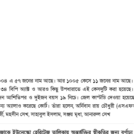
 ১০০৪ এ ৫৭ জনের নাম আছে। আর ১০০৫ কেসে ১১ জনের নাম আছে। 
৪ বিপি অ্যাক্ট ও আরও কিছু উপধারাতে এই কেসদুটি করা হয়েছে।
নজন আশিতিপর ও দুইজন বয়স ১৯ নিচে। জেল কাস্টডি দেওয়া হয়ে
জন্য অ্যালাও করেছে কোর্ট। তাঁরা হলেন, অর্নিবান রায় চৌধুরী (এসএফ
র্জী, মহসীন সেখ, সাহাবুল ইসলাম, সঞ্জয় মৃধা, আনারুল সেখ
ুজোকে ইউনেস্কো হেরিটেজ তালিকায় অন্তর্ভুক্তির স্বীকৃতির জন্য বর্ণাঢ্য