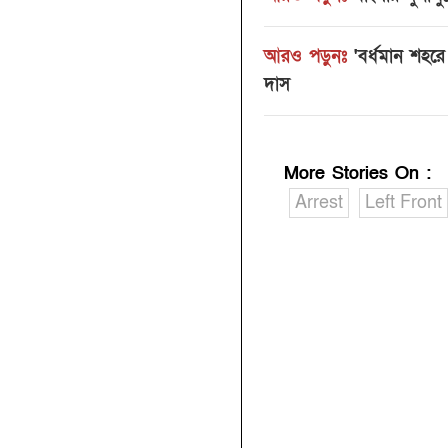
আরও পড়ুনঃ
'বর্ধমান শহর
দাস
More Stories On
:
Arrest
Left Front