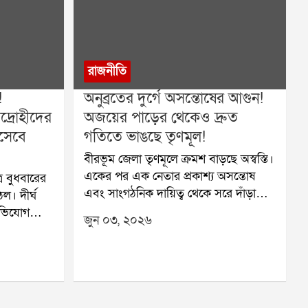
রাজনীতি
!
অনুব্রতের দুর্গে অসন্তোষের আগুন!
িদ্রোহীদের
অজয়ের পাড়ের থেকেও দ্রুত
িসেবে
গতিতে ভাঙছে তৃণমূল!
বীরভূম জেলা তৃণমূলে ক্রমশ বাড়ছে অস্বস্তি।
একের পর এক নেতার প্রকাশ্য অসন্তোষ
ে বুধবারের
এবং সাংগঠনিক দায়িত্ব থেকে সরে দাঁড়ানোর
ঠল। দীর্ঘ
ইচ্ছা দলীয় অন্দরে নতুন করে প্রশ্ন তুলে
অভিযোগ
জুন ০৩, ২০২৬
দিয়েছে। লাভপুরের প্রাক্তন বিধায়ক
্দ্র করে
অভিজিৎ সিংহের পর এবার জেলা কোর
ে তৃণমূল
কমিটির সদস্যপদ থেকে অব্যাহতি চাইলেন
রণ কার্যত
দলের বর্ষীয়ান নেতা তথা রামপুরহাটের
। বহিষ্কৃত
প্রাক্তন বিধায়ক আশিস বন্দ্যোপাধ্যায়। শুধু
 পশ্চিমবঙ্গ