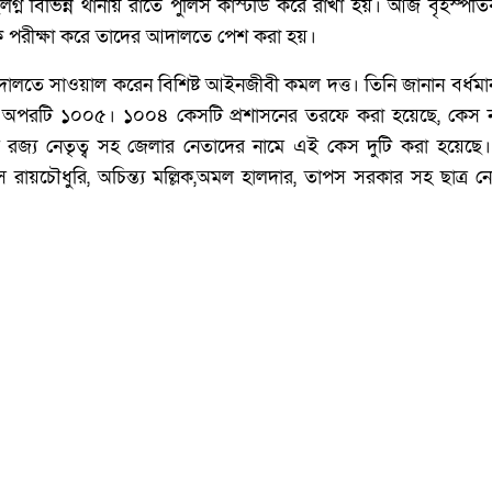
লগ্ন বিভিন্ন থানায় রাতে পুলিস কাস্টডি করে রাখা হয়। আজ বৃহস্পত
িক পরীক্ষা করে তাদের আদালতে পেশ করা হয়।
দালতে সাওয়াল করেন বিশিষ্ট আইনজীবী কমল দত্ত। তিনি জানান বর্ধম
পরটি ১০০৫। ১০০৪ কেসটি প্রশাসনের তরফে করা হয়েছে, কেস ন
রজ্য নেতৃত্ব সহ জেলার নেতাদের নামে এই কেস দুটি করা হয়েছে। 
রায়চৌধুরি, অচিন্ত্য মল্লিক,অমল হালদার, তাপস সরকার সহ ছাত্র 