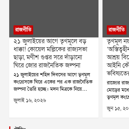
রাজনীতি
রাজনীতি
২১ জুলাইয়ের আগে তৃণমূলে বড়
তৃণমূল ন
ধাক্কা! কোয়েল মল্লিকের রাজ্যসভা
‘অস্তিত্
ছাড়া, মণীশ গুপ্তর সরে দাঁড়ানো
আশ্রয় বি
ঘিরে জোর রাজনৈতিক জল্পনা
আইনি কৌ
ভবিষ্যতে
২১ জুলাইয়ের শহিদ দিবসের আগে তৃণমূল
কংগ্রেসকে ঘিরে একের পর এক রাজনৈতিক
রাজ্যের র
জল্পনা তৈরি হচ্ছে। মদন মিত্রকে নিয়ে
মোড়ের মধ্য
বিতর্কের আবহ এখনও পুরোপুরি কাটেনি,
তৃণমূল কংগ
জুলাই ১৬, ২০২৬
তার মধ্যেই রাজ্যসভার সদস্য পদ থেকে
বিদ্রোহ। কা
জুন ১৫, ২
ইস্তফা দিয়েছেন অভিনেত্রী তথা তৃণমূলের
সায়নী ঘোষ-
সাংসদ কোয়েল মল্লিক। একই সঙ্গে দলের
বিদ্রোহ ঘো
গুরুত্বপূর্ণ পদ থেকেও সরে দাঁড়ানোর সিদ্ধান্ত
সবচেয়ে বে