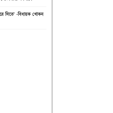
 করে দিতে' -বিধায়ক খোকন