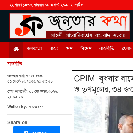
২২ শ্রাবণ ১৪৩৩, শনিবার ০৮ আগস্ট ২০২৬ ই-পোর্টাল
কলকাতা
রাজ্য
দেশ
বিদেশ
রাজনীতি
খেলার 
রাজনীতি
জনতার কথা ওয়েব ডেস্ক
CPIM: বুধবার বামে
০১ সেপ্টেম্বর, ২০২২, ২০:৫৩:৫৮
ও তৃণমূলের, ৩৪ 
শেষ আপডেট:
০১ সেপ্টেম্বর, ২০২২,
২১:০৯:১০
Written By:
সঞ্জিত সেন
Share on: