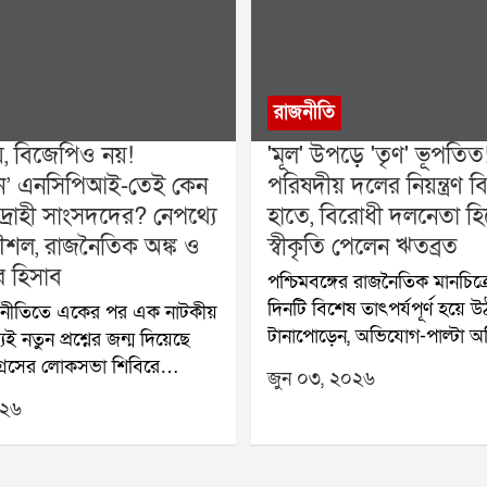
রাজনীতি
য়, বিজেপিও নয়!
'মূল' উপড়ে 'তৃণ' ভূপতিত
বহীন’ এনসিপিআই-তেই কেন
পরিষদীয় দলের নিয়ন্ত্রণ ব
দ্রোহী সাংসদদের? নেপথ্যে
হাতে, বিরোধী দলনেতা হ
শল, রাজনৈতিক অঙ্ক ও
স্বীকৃতি পেলেন ঋতব্রত
র হিসাব
পশ্চিমবঙ্গের রাজনৈতিক মানচিত্র
দিনটি বিশেষ তাৎপর্যপূর্ণ হয়ে উ
াজনীতিতে একের পর এক নাটকীয়
টানাপোড়েন, অভিযোগ-পাল্টা 
েই নতুন প্রশ্নের জন্ম দিয়েছে
এবং বিধানসভার সই-কাণ্ডকে কেন
্রেসের লোকসভা শিবিরে
জুন ০৩, ২০২৬
তৈরি হওয়া বিতর্কের পর অবশেষ
কলি ঘোষ দস্তিদার, শতাব্দী রায়,
০২৬
কংগ্রেসের পরিষদীয় দলের নিয়ন্ত্
সহ প্রায় ২০ জন সাংসদের
বিদ্রোহী শিবিরের হাতে চলে গেল
ষণার পর রাজনৈতিক মহলে
বিধায়ক ঋতব্রত বন্দ্যোপাধ্যায়কে
শি আলোচিত বিষয় হল তাঁরা