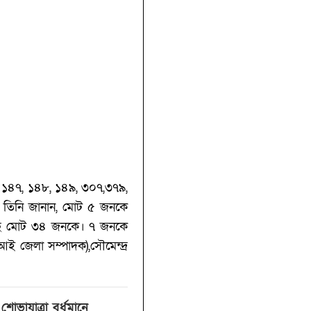
১৪৭, ১৪৮, ১৪৯, ৩০৭,৩৭৯,
 তিনি জানান, মোট ৫ জনকে
ছে মোট ৩৪ জনকে। ৭ জনকে
আই জেলা সম্পাদক),সৌমেন্দ্র
 শোভাযাত্রা বর্ধমানে