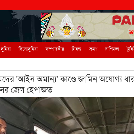
দুনিয়া
বিনোদুনিয়া
সম্পাদকীয়
নিবন্ধ
ভ্রমণ
রাশিফল
টুক
দের 'আইন অমান্য' কাণ্ডে জামিন অযোগ্য ধার
জনের জেল হেপাজত