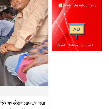
মীকে সমর্থককে গ্রেফতার করা